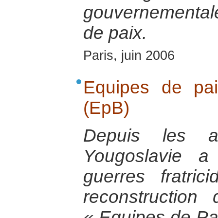
gouvernementale 
de paix.
Paris, juin 2006
Equipes de pa
(EpB)
Depuis les a
Yougoslavie a
guerres fratri
reconstruction di
« Equipes de Pa