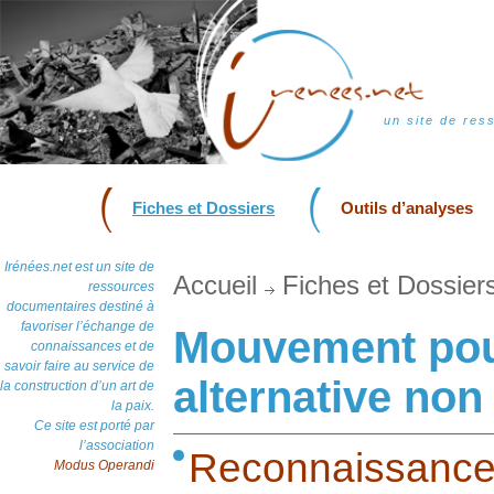
un site de res
Fiches et Dossiers
Outils d’analyses
Irénées.net est un site de
Accueil
Fiches et Dossier
ressources
documentaires destiné à
favoriser l’échange de
Mouvement pou
connaissances et de
savoir faire au service de
alternative non
la construction d’un art de
la paix.
Ce site est porté par
l’association
Reconnaissanc
Modus Operandi