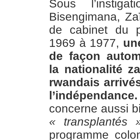
Sous l’instiga
Bisengimana, Zaïr
de cabinet du 
1969 à 1977,
une
de façon automa
la nationalité z
rwandais arrivé
l’indépendance.
concerne aussi 
« transplantés 
programme colon