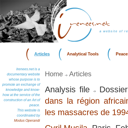
a website of r
Articles
Analytical Tools
Peace
Irenees.net is a
Home
Articles
documentary website
whose purpose is to
promote an exchange of
Analysis file
Dossier
knowledge and know-
how at the service of the
dans la région afric
construction of an Art of
peace.
les massacres de 199
This website is
coordinated by
Modus Operandi
Cyril Musila
, Paris, F