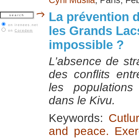
La prévention d
on irenees.net
les Grands Lac
on
Coredem
impossible ?
L’absence de str
des conflits ent
les populations
dans le Kivu.
Keywords:
Cutlu
and peace. Exerc