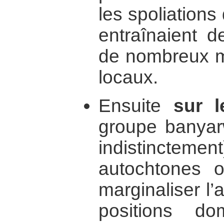
les spoliation
entraînaient d
de nombreux mo
locaux.
Ensuite
sur l
groupe banyar
indistinctemen
autochtones 
marginaliser l’
positions d