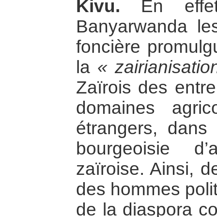
Kivu.
En effet
Banyarwanda les
foncière promulg
la
« zairianisatio
Zaïrois des entre
domaines agric
étrangers, dans
bourgeoisie d’a
zaïroise. Ainsi, 
des hommes polit
de la diaspora c