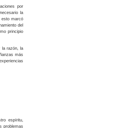
aciones por
necesario la
s esto marcó
onamiento del
mo principio
 la razón, la
señanzas más
xperiencias
ro espíritu,
es problemas