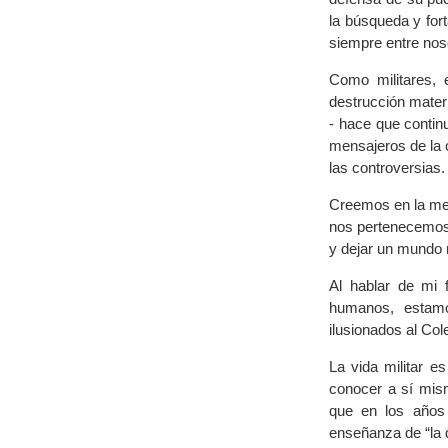
la búsqueda y for
siempre entre nos
Como militares, 
destrucción materi
- hace que conti
mensajeros de la c
las controversias.
Creemos en la med
nos pertenecemos 
y dejar un mundo m
Al hablar de mi 
humanos, estamo
ilusionados al Cole
La vida militar e
conocer a sí mis
que en los años 1
enseñanza de “la d