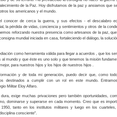
talecimiento de la Paz. Hoy disfrutamos de la paz y ansiamos que s
otros los americanos y el mundo.
el conocer de cerca la guerra, y sus efectos - el descalabro e
al, la pérdida de vidas, conciencia y sentimientos y otros de la con
nuemos reforzando nuestra presencia como artesanos de la paz, qu
onsigna mundial iniciada en casa, fortaleciendo el diálogo, la solució
iación como herramienta válida para llegar a acuerdos , que los s
al mundo y que éste es uno solo y que tenemos la misión fundamen
ejor, para nuestros hijos y los hijos de nuestros hijos .
formación y de toda mi generación, puedo decir que, como todo
s destinados a cumplir con un rol en este mundo. Entramo
gio Militar Eloy Alfaro.
s dura, exige muchas privaciones pero también oportunidades, com
mo, dominarse y superarse en cada momento. Creo que es import
950, tanto en los institutos militares y luego en los cuarteles, 
isciplina consciente”.