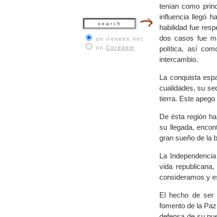
tenían como princ
influencia llegó 
habilidad fue resp
dos casos fue má
on irenees.net
on
Coredem
política, así co
intercambio.
La conquista espa
cualidades, su se
tierra. Este apego 
De ésta región ha
su llegada, enco
gran sueño de la 
La Independencia 
vida republicana,
consideramos y es
El hecho de ser 
fomento de la Paz
defensa de su pue