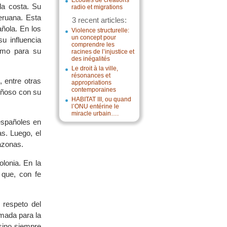
Écoutes de créations
la costa. Su
radio et migrations
eruana. Esta
3 recent articles:
añola. En los
Violence structurelle:
un concept pour
u influencia
comprendre les
omo para su
racines de l’injustice et
des inégalités
Le droit à la ville,
résonances et
 entre otras
appropriations
contemporaines
iñoso con su
HABITAT III, ou quand
l’ONU entérine le
miracle urbain….
españoles en
s. Luego, el
azonas.
olonia. En la
 que, con fe
 respeto del
mada para la
sino siempre