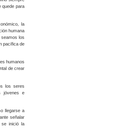
e quede para
conómico, la
dición humana
e seamos los
n pacífica de
eres humanos
tal de crear
s los seres
s jóvenes e
o llegarse a
ante señalar
se inició la