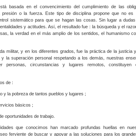
stá basada en el convencimiento del cumplimiento de las oblig
a presión o la fuerza. Este tipo de disciplina propone que no es 
ontrol sistemático para que se hagan las cosas. Sin lugar a duda
ntalidades y actitudes. Así, el resultado fue : la búsqueda y el raz
sas, la verdad en el más amplio de los sentidos, el humanismo co
da militar, y en los diferentes grados, fue la práctica de la justicia y
al y la superación personal respetando a los demás, nuestras en
er personas, circunstancias y lugares remotos, constituyen e
os de :
to y la pobreza de tantos pueblos y lugares ;
ervicios básicos ;
de oportunidades de trabajo.
alidades que conocimos han marcado profundas huellas en nuest
seo ferviente de buscar y apoyar a las soluciones para los grand