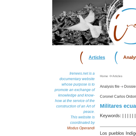
Articles
Analyt
Irenees.net is a
Home
Articles
documentary website
whose purpose is to
Analysis file
Dossier
promote an exchange of
knowledge and know-
Coronel Carlos Ordon
how at the service of the
Militares ecua
construction of an Art of
peace.
Keywords:
|
|
|
|
|
This website is
coordinated by
Modus Operandi
Los pueblos Indíg