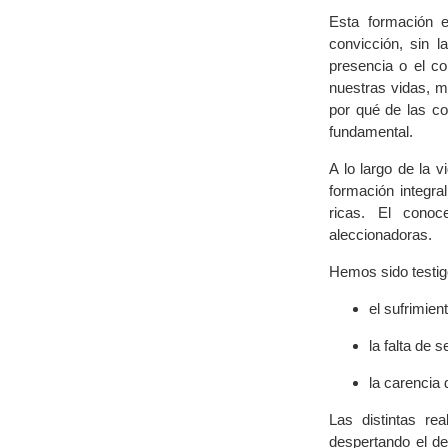
Esta formación e
convicción, sin l
presencia o el c
nuestras vidas, me
por qué de las co
fundamental.
A lo largo de la vi
formación integr
ricas. El conoc
aleccionadoras.
Hemos sido testig
el sufrimien
la falta de s
la carencia 
Las distintas re
despertando el de