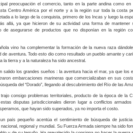
ipal preocupación el comercio, tanto en la parte andina como en 
hasta Centro América por el norte y a la región sur toda la costa p
etada a lo largo de la conquista, primero de los Incas y luego la esp
s allá, ya que hicieron de su actividad una forma de mantener s
mo de asegurarse de productos que no disponían en la región c
ñola vino ha complementar la formación de la nueva raza dándole,
d de aventura. Todo esto dio como resultado un pueblo amante y car
a la tierra y a la naturaleza ha sido ancestral.
n salido los grandes sueños : la aventura hacia el mar, ya que los 
ntraron embarcaciones marineras que comercializaban en sus costa
búsqueda del “Dorado”, llegando al descubrimiento del Río de las Am
trajo consigo problemas territoriales, producto de la época de la C
 estas disputas jurisdiccionales dieron lugar a conflictos armados
peramos, que hayan sido superados, ya no importa el costo.
un país pequeño acentúa el sentimiento de búsqueda de justicia
 nacional, regional y mundial. Su Fuerza Armada siempre ha sido for
blo y de su terruño. Ha prevalecido la consigna no hacer la guerra 