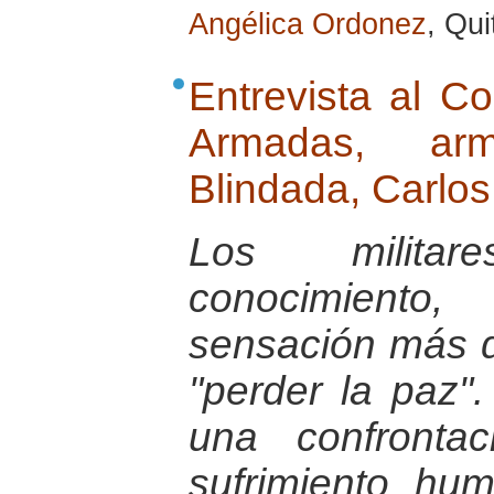
Angélica Ordonez
, Qu
Entrevista al C
Armadas, ar
Blindada, Carlo
Los milita
conocimiento,
sensación más d
"perder la paz"
una confronta
sufrimiento hu