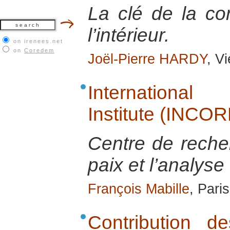
La clé de la co
l’intérieur.
on irenees.net
on
Coredem
Joël-Pierre HARDY
, V
International
Institute (INCOR
Centre de recher
paix et l’analyse 
François Mabille
, Pari
Contribution 