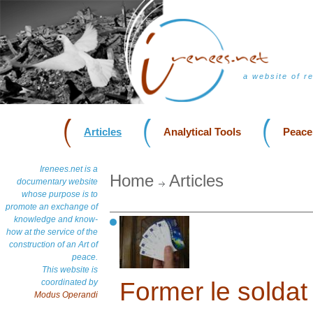
a website of r
Articles
Analytical Tools
Peace
Irenees.net is a
Home
Articles
documentary website
whose purpose is to
promote an exchange of
knowledge and know-
how at the service of the
construction of an Art of
peace.
This website is
coordinated by
Former le soldat 
Modus Operandi