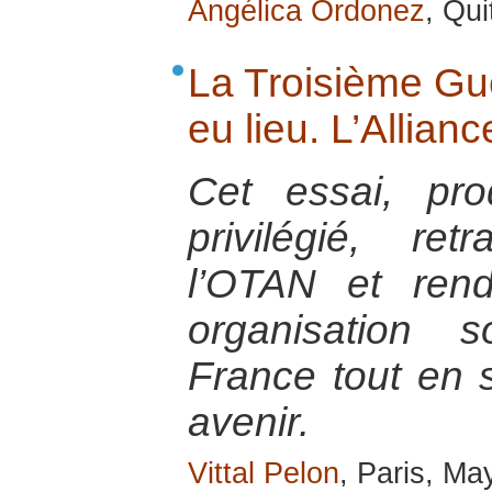
Angélica Ordonez
, Qu
La Troisième Gu
eu lieu. L’Allianc
Cet essai, pr
privilégié, ret
l’OTAN et ren
organisation 
France tout en s
avenir.
Vittal Pelon
, Paris, Ma