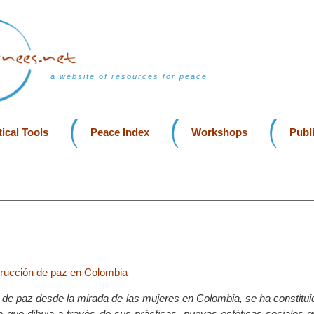
a website of resources for peace
ical Tools
Peace Index
Workshops
Publ
rucción de paz en Colombia
 de paz desde la mirada de las mujeres en Colombia, se ha constitu
a que dibuja a través de sus prácticas, nuevas estéticas sociales 