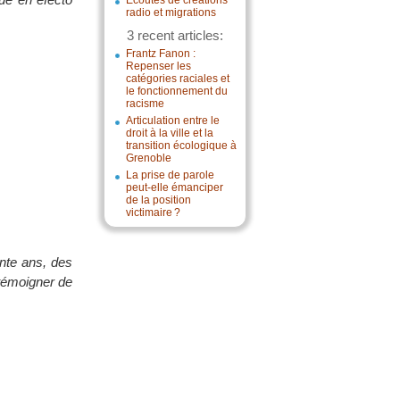
Écoutes de créations
radio et migrations
3 recent articles:
Frantz Fanon :
Repenser les
catégories raciales et
le fonctionnement du
racisme
Articulation entre le
droit à la ville et la
transition écologique à
Grenoble
La prise de parole
peut-elle émanciper
de la position
victimaire ?
ante ans, des
 témoigner de