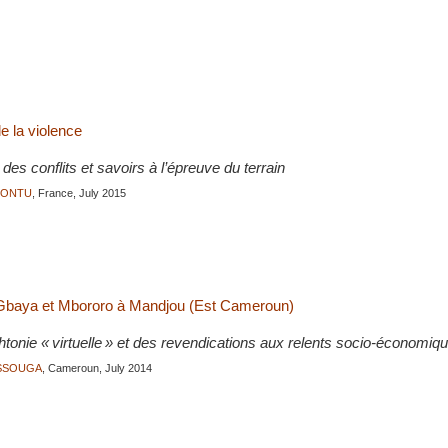
de la violence
 des conflits et savoirs à l’épreuve du terrain
JONTU
, France, July 2015
e Gbaya et Mbororo à Mandjou (Est Cameroun)
tonie « virtuelle » et des revendications aux relents socio-économiq
ASSOUGA
, Cameroun, July 2014