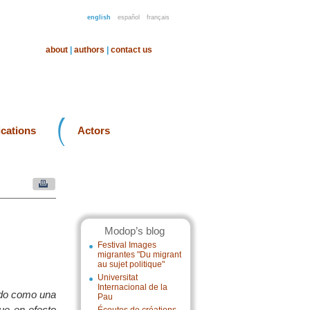
english
español
français
about
|
authors
|
contact us
ications
Actors
Modop’s blog
Festival Images
migrantes "Du migrant
au sujet politique"
Universitat
Internacional de la
ido como una
Pau
que en efecto