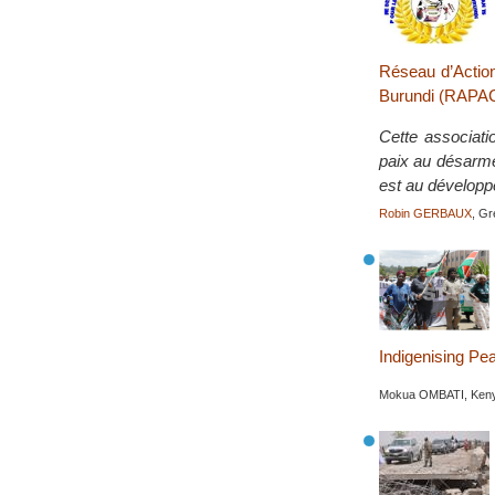
Réseau d’Action
Burundi (RAP
Cette associati
paix au désarmem
est au développ
Robin GERBAUX
, Gr
Indigenising Pe
Mokua OMBATI, Keny