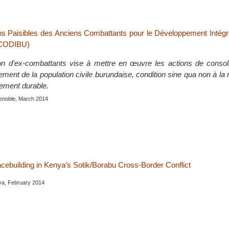
s Paisibles des Anciens Combattants pour le Développement Intégr
ACODIBU)
on d’ex-combattants vise à mettre en œuvre les actions de consoli
ent de la population civile burundaise, condition sine qua non à la r
ement durable.
enoble, March 2014
acebuilding in Kenya’s Sotik/Borabu Cross-Border Conflict
a, February 2014