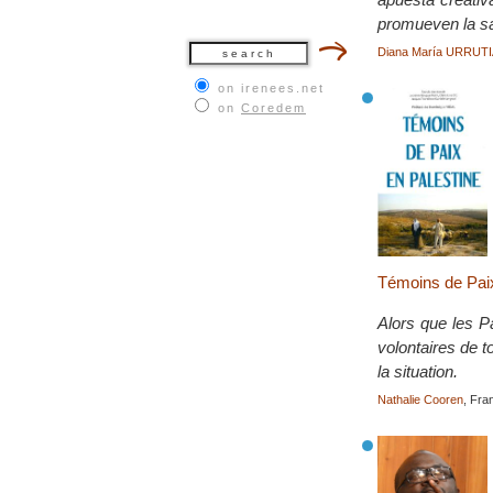
promueven la san
Diana María URRU
on irenees.net
on
Coredem
Témoins de Paix
Alors que les P
volontaires de 
la situation.
Nathalie Cooren
, Fra