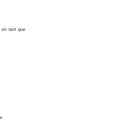
e en tant que
e.