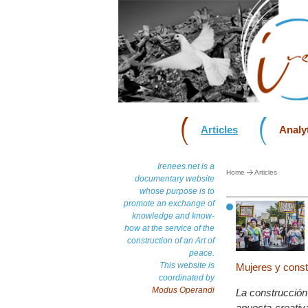
Articles
Analyt
Irenees.net is a
Home
Articles
documentary website
whose purpose is to
promote an exchange of
knowledge and know-
how at the service of the
construction of an Art of
peace.
This website is
Mujeres y const
coordinated by
Modus Operandi
La construcción
apuesta creativ