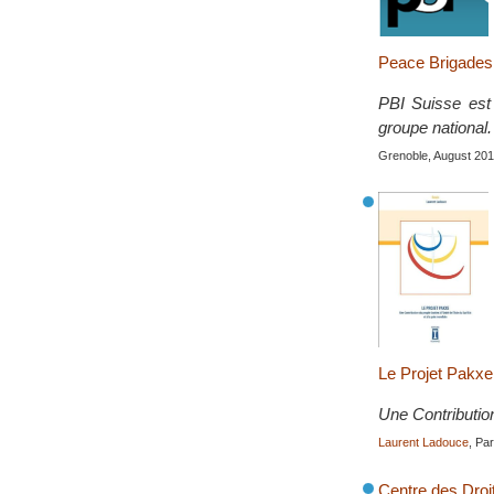
Peace Brigades 
PBI Suisse est 
groupe national.
Grenoble, August 20
Le Projet Pakxe
Une Contribution
Laurent Ladouce
, Pa
Centre des Dro