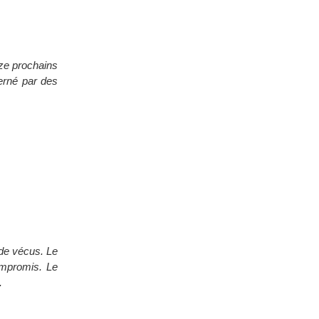
uze prochains
erné par des
 de vécus. Le
ompromis. Le
.