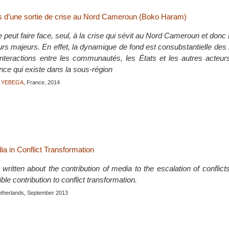
s d’une sortie de crise au Nord Cameroun (Boko Haram)
peut faire face, seul, à la crise qui sévit au Nord Cameroun et do
urs majeurs. En effet, la dynamique de fond est consubstantielle d
 interactions entre les communautés, les États et les autres acteur
nce qui existe dans la sous-région
A YEBEGA
, France, 2014
ia in Conflict Transformation
ritten about the contribution of media to the escalation of conflic
ble contribution to conflict transformation.
etherlands, September 2013