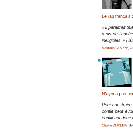
Le rap français 
« Il paraîtrait
mois de l’année
inéligibles. » (2
Maureen CLAPPE
, G
N’ayons pas peur
Pour construire 
conflit peut év
conflit est donc
Claske DIJKEMA
, Gr