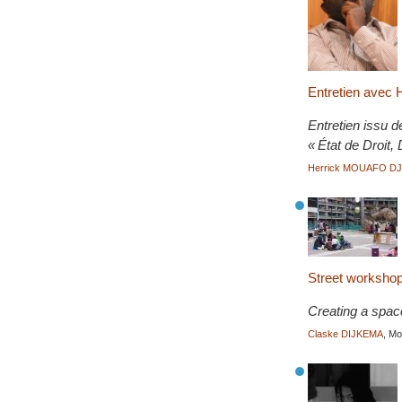
Entretien avec 
Entretien issu d
« État de Droit,
Herrick MOUAFO D
Street workshop
Creating a space 
Claske DIJKEMA
, M