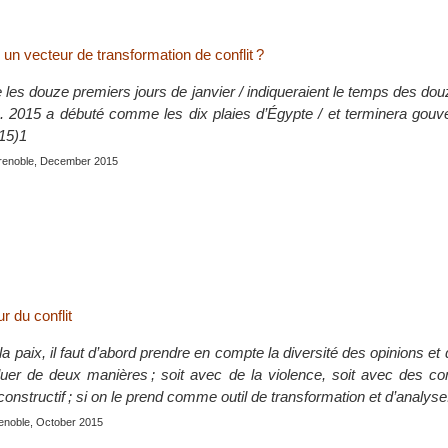
: un vecteur de transformation de conflit ?
 que les douze premiers jours de janvier / indiqueraient le temps des do
. 2015 a débuté comme les dix plaies d’Égypte / et terminera gouv
015)1
renoble, December 2015
 du conflit
la paix, il faut d’abord prendre en compte la diversité des opinions et
oluer de deux manières ; soit avec de la violence, soit avec des c
 constructif ; si on le prend comme outil de transformation et d’analyse
enoble, October 2015