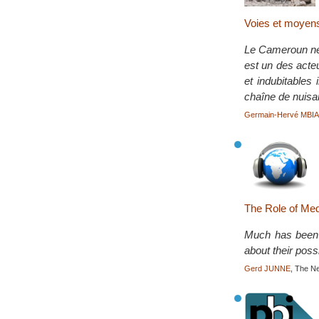
Voies et moyen
Le Cameroun ne 
est un des acte
et indubitables
chaîne de nuisa
Germain-Hervé MBI
The Role of Med
Much has been w
about their possi
Gerd JUNNE
, The N