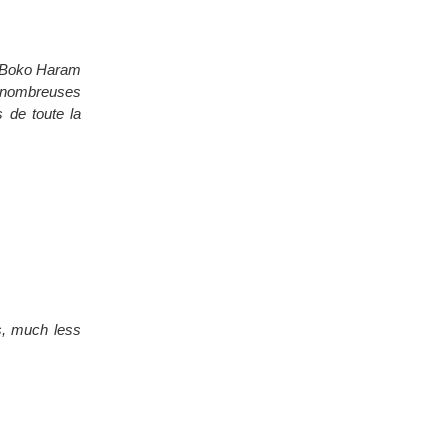
nc Boko Haram
es nombreuses
s de toute la
ts, much less