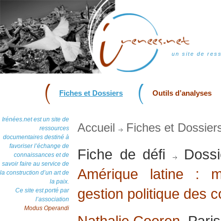
un site de res
Fiches et Dossiers
Outils d’analyses
Irénées.net est un site de
Accueil
Fiches et Dossier
ressources
documentaires destiné à
favoriser l’échange de
Fiche de défi
Dossi
connaissances et de
savoir faire au service de
Amérique latine : 
la construction d’un art de
la paix.
gestion politique des co
Ce site est porté par
l’association
Modus Operandi
Nathalie Cooren
, Pari