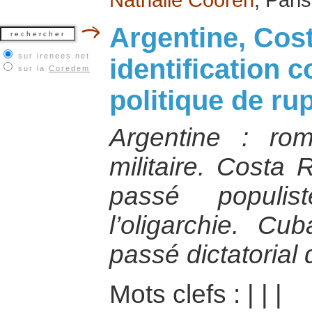
Argentine, Cost
sur irenees.net
identification 
sur la
Coredem
politique de ru
Argentine : ro
militaire. Costa 
passé populis
l’oligarchie. C
passé dictatorial 
Mots clefs :
|
|
|