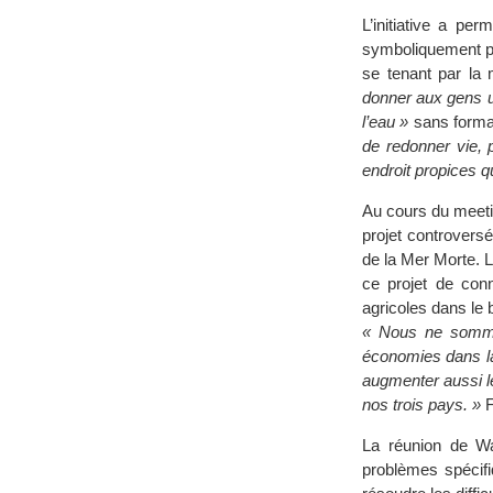
L’initiative a pe
symboliquement pa
se tenant par la 
donner aux gens u
l’eau »
sans formali
de redonner vie,
endroit propices q
Au cours du meeti
projet controvers
de la Mer Morte. 
ce projet de conn
agricoles dans le 
« Nous ne sommes 
économies dans la
augmenter aussi le
nos trois pays. »
F
La réunion de Wa
problèmes spécifi