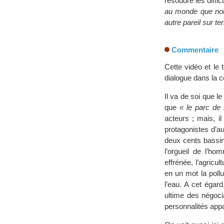
résoudre les diffi
au monde que nous
autre pareil sur t
Commentaire
Cette vidéo et le 
dialogue dans la c
Il va de soi que l
que
« le parc de 
acteurs ; mais, i
protagonistes d’au
deux cents bassin
l’orgueil de l’h
effrénée, l’agricu
en un mot la pollu
l’eau. A cet égar
ultime des négoci
personnalités appa