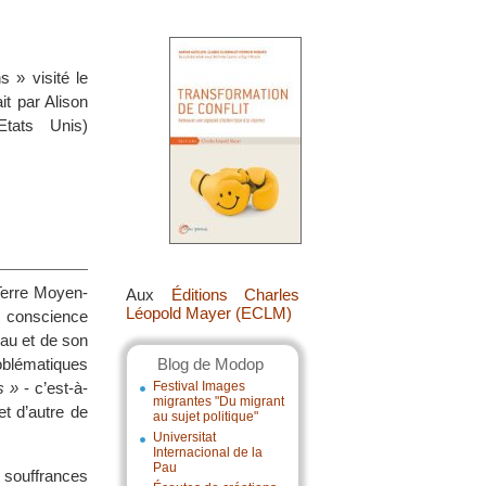
 » visité le
it par Alison
tats Unis)
Terre Moyen-
Aux
Éditions Charles
Léopold Mayer (ECLM)
re conscience
eau et de son
oblématiques
Blog de Modop
s »
- c’est-à-
Festival Images
migrantes "Du migrant
t d’autre de
au sujet politique"
Universitat
Internacional de la
Pau
 souffrances