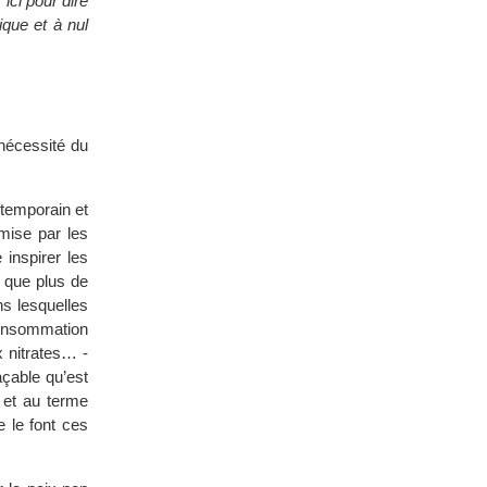
ci pour dire
que et à nul
 nécessité du
ntemporain et
 mise par les
 inspirer les
e que plus de
s lesquelles
consommation
x nitrates… -
açable qu’est
 et au terme
 le font ces