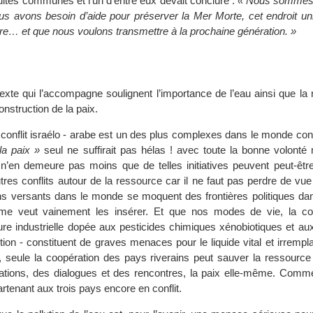
cultés communes et l’un d’entre eux devait conclure :
« Nous sommes i
 avons besoin d’aide pour préserver la Mer Morte, cet endroit uni
erre… et que nous voulons transmettre à la prochaine génération. »
texte qui l’accompagne soulignent l’importance de l’eau ainsi que la
onstruction de la paix.
e conflit israélo - arabe est un des plus complexes dans le monde co
la paix »
seul ne suffirait pas hélas ! avec toute la bonne volonté
l n’en demeure pas moins que de telles initiatives peuvent peut-être
tres conflits autour de la ressource car il ne faut pas perdre de vu
s versants dans le monde se moquent des frontières politiques dan
omme veut vainement les insérer. Et que nos modes de vie, la 
lture industrielle dopée aux pesticides chimiques xénobiotiques et au
tion - constituent de graves menaces pour le liquide vital et irrempl
d, seule la coopération des pays riverains peut sauver la ressource
ations, des dialogues et des rencontres, la paix elle-même. Comme
rtenant aux trois pays encore en conflit.