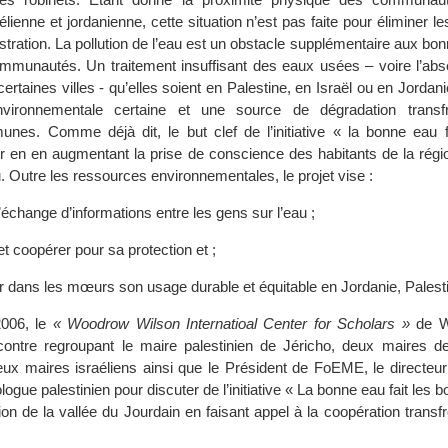
aélienne et jordanienne, cette situation n’est pas faite pour éliminer l
ustration. La pollution de l’eau est un obstacle supplémentaire aux bon
ommunautés. Un traitement insuffisant des eaux usées – voire l’abs
certaines villes - qu’elles soient en Palestine, en Israël ou en Jordan
vironnementale certaine et une source de dégradation transfr
es. Comme déjà dit, le but clef de l’initiative « la bonne eau f
gir en en augmentant la prise de conscience des habitants de la régi
 Outre les ressources environnementales, le projet vise :
l’échange d’informations entre les gens sur l’eau ;
et coopérer pour sa protection et ;
er dans les mœurs son usage durable et équitable en Jordanie, Palestin
2006, le
« Woodrow Wilson Internatioal Center for Scholars »
de W
ontre regroupant le maire palestinien de Jéricho, deux maires de
eux maires israéliens ainsi que le Président de FoEME, le directe
ogue palestinien pour discuter de l’initiative « La bonne eau fait les b
ation de la vallée du Jourdain en faisant appel à la coopération transfr