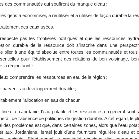
s des communautés qui souffrent du manque d’eau ;
es gens à économiser, à réutiliser et à utiliser de façon durable la re
 traitement des eaux usées.
specte pas les frontières politiques et que les ressources hydra
tion durable de la ressource doit s’inscrire dans une perspecti
e plier à une équité absolue entre toutes les communautés et tous 
sentielles pour l’établissement des relations de bon voisinage, bén
 la région sont :
mieux comprendre les ressources en eau de la région ;
de parvenir au développement durable ;
itablement l’allocation en eau de chacun.
stine et en Jordanie, l’eau potable et les ressources en général sont ra
néral, de l’absence de politiques de gestion durable. A cet égard, le pl
l des problèmes est que, dans certaines zones, alors que l’eau potabl
t aux Jordaniens, Israël jouit d’une fourniture régulière d’eau et c
ses robinets. Etant donné la proximité physique des communaut