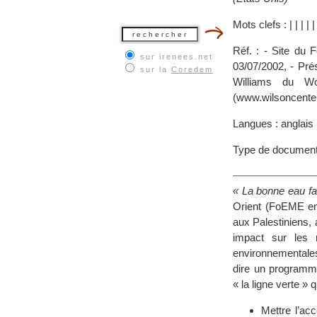
Mots clefs :
|
|
|
|
Réf. : - Site du 
sur irenees.net
03/07/2002, - Pré
sur la
Coredem
Williams du Wo
(www.wilsoncenter
Langues : anglais
Type de document
« La bonne eau fai
Orient (FoEME en 
aux Palestiniens, 
impact sur les r
environnementale
dire un programme
« la ligne verte » q
Mettre l’ac