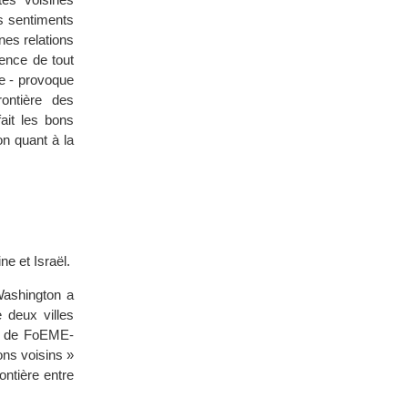
es sentiments
nes relations
ence de tout
ie - provoque
ontière des
ait les bons
on quant à la
e et Israël.
ashington a
 deux villes
ur de FoEME-
ons voisins »
ontière entre