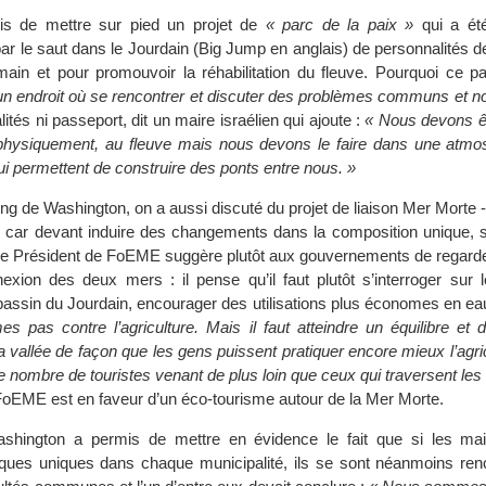
rmis de mettre sur pied un projet de
« parc de la paix »
qui a été
r le saut dans le Jourdain (Big Jump en anglais) de personnalités d
main et pour promouvoir la réhabilitation du fleuve. Pourquoi ce 
n endroit où se rencontrer et discuter des problèmes communs et 
tés ni passeport, dit un maire israélien qui ajoute :
« Nous devons ê
 physiquement, au fleuve mais nous devons le faire dans une atmo
ui permettent de construire des ponts entre nous. »
ng de Washington, on a aussi discuté du projet de liaison Mer Morte
é car devant induire des changements dans la composition unique, si
Le Président de FoEME suggère plutôt aux gouvernements de regarde
exion des deux mers : il pense qu’il faut plutôt s’interroger sur l
bassin du Jourdain, encourager des utilisations plus économes en eau
pas contre l’agriculture. Mais il faut atteindre un équilibre et di
 vallée de façon que les gens puissent pratiquer encore mieux l’agri
 nombre de touristes venant de plus loin que ceux qui traversent les 
oEME est en faveur d’un éco-tourisme autour de la Mer Morte.
shington a permis de mettre en évidence le fait que si les ma
ques uniques dans chaque municipalité, ils se sont néanmoins ren