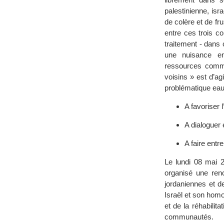
palestinienne, isr
de colère et de fr
entre ces trois c
traitement - dans 
une nuisance en
ressources commun
voisins » est d’a
problématique eau.
A favoriser 
A dialoguer 
A faire entr
Le lundi 08 mai 
organisé une renc
jordaniennes et d
Israël et son homol
et de la réhabilit
communautés.