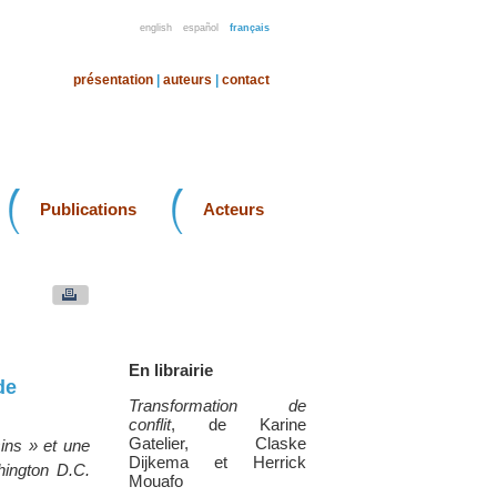
english
español
français
présentation
|
auteurs
|
contact
Publications
Acteurs
En librairie
de
Transformation de
conflit
, de Karine
Gatelier, Claske
ins » et une
Dijkema et Herrick
hington D.C.
Mouafo