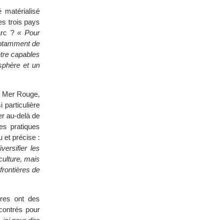
 matérialisé
es trois pays
parc ?
« Pour
notamment de
tre capables
sphère et un
 - Mer Rouge,
 particulière
r au-delà de
es pratiques
 et précise :
versifier les
culture, mais
frontières de
ires ont des
contrés pour