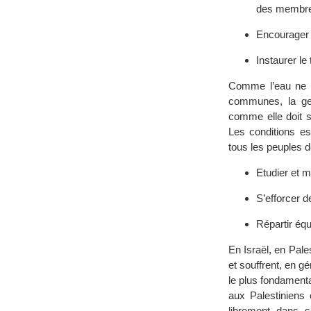
des membre
Encourager l
Instaurer le
Comme l’eau ne re
communes, la ges
comme elle doit s
Les conditions es
tous les peuples de
Etudier et 
S’efforcer 
Répartir équ
En Israël, en Pale
et souffrent, en gé
le plus fondamenta
aux Palestiniens e
librement dans 