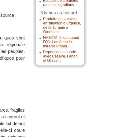
Écoutes de créations
radio et migrations
3 fiches au hasard :
ssource ;
Produire des savoirs
en situation d’urgence,
de la Turquie à
Grenoble
uliques sont
HABITAT III, ou quand
l’ONU entérine le
ve régionale
miracle urbain….
les peuples.
Repenser le monde
avec Césaire, Fanon
éfiques pour
et Glissant
res, fragiles
us flagrant et
e fait défaut
elle-ci coule
és voisines