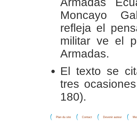
Armadas Ecua
Moncayo Gal
refleja el pe
militar ve el 
Armadas.
El texto se ci
tres ocasiones
180).
Plan du site
Contact
Devenir auteur
Men