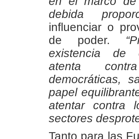
en el marco de 
debida proporc
influenciar o pr
de poder.
“
existencia de e
atenta contr
democráticas, s
papel equilibrant
atentar contra 
sectores desprote
Tanto para las 