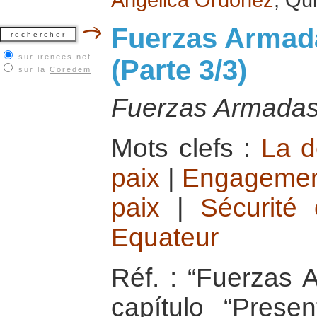
Fuerzas Armad
sur irenees.net
(Parte 3/3)
sur la
Coredem
Fuerzas Armadas
Mots clefs :
La d
paix
|
Engagement 
paix
|
Sécurité 
Equateur
Réf. : “Fuerzas 
capítulo “Prese