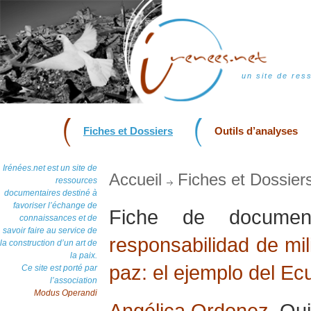
un site de res
Fiches et Dossiers
Outils d’analyses
Irénées.net est un site de
Accueil
Fiches et Dossier
ressources
documentaires destiné à
favoriser l’échange de
Fiche de docum
connaissances et de
savoir faire au service de
responsabilidad de mil
la construction d’un art de
la paix.
paz: el ejemplo del Ec
Ce site est porté par
l’association
Modus Operandi
Angélica Ordonez
, Qu