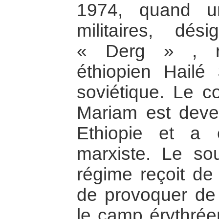
1974, quand un
militaires, d
« Derg » , re
éthiopien Hailé 
soviétique. Le c
Mariam est deve
Ethiopie et a é
marxiste. Le sou
régime reçoit de
de provoquer de
le camp érythrée