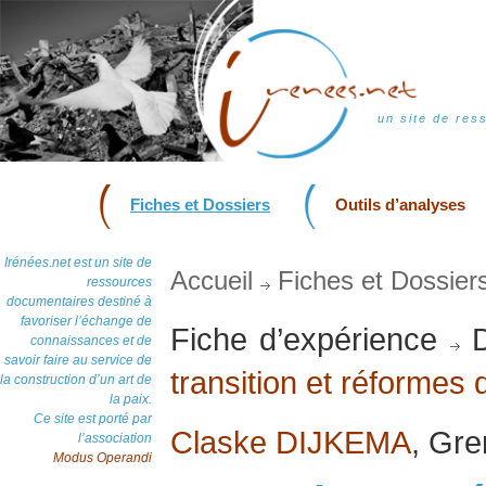
un site de res
Fiches et Dossiers
Outils d’analyses
Irénées.net est un site de
Accueil
Fiches et Dossier
ressources
documentaires destiné à
favoriser l’échange de
Fiche d’expérience
D
connaissances et de
savoir faire au service de
transition et réformes 
la construction d’un art de
la paix.
Ce site est porté par
Claske DIJKEMA
, Gre
l’association
Modus Operandi