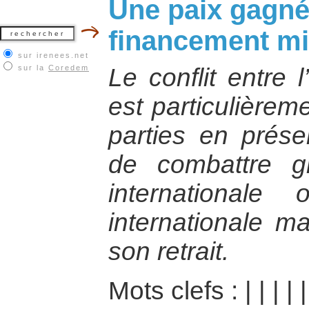
Une paix gagnée
financement mil
sur irenees.net
sur la
Coredem
Le conflit entre l
est particulièrem
parties en prés
de combattre gr
international
internationale m
son retrait.
Mots clefs :
|
|
|
|