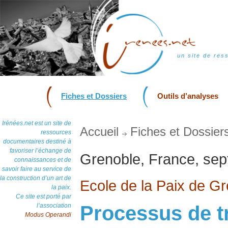
un site de res
Fiches et Dossiers
Outils d’analyses
Irénées.net est un site de
Accueil
Fiches et Dossier
ressources
documentaires destiné à
favoriser l’échange de
Grenoble, France, se
connaissances et de
savoir faire au service de
la construction d’un art de
Ecole de la Paix de G
la paix.
Ce site est porté par
l’association
Processus de tr
Modus Operandi