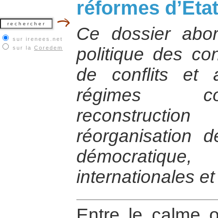
réformes d’Eta
Ce dossier abor
sur irenees.net
politique des con
sur la
Coredem
de conflits et
régimes co
reconstructio
réorganisation de
démocratique,
internationales et
Entre le calme 