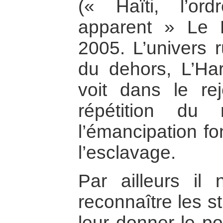
(« Haïti, l’o
apparent » Le
2005. L’univers r
du dehors, L’Har
voit dans le re
répétition du 
l’émancipation fon
l’esclavage.
Par ailleurs il 
reconnaître les s
leur donner le pou