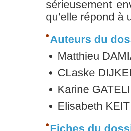
sérieusement env
qu’elle répond à
Auteurs du doss
Matthieu DAM
CLaske DIJK
Karine GATEL
Elisabeth KEI
Fiches du doss