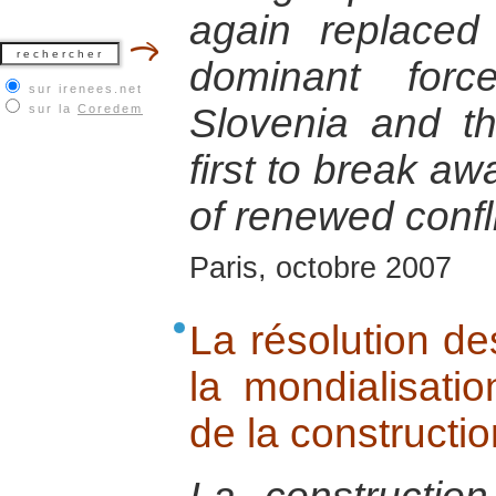
again replace
dominant forc
sur irenees.net
Slovenia and t
sur la
Coredem
first to break aw
of renewed confli
Paris, octobre 2007
La résolution de
la mondialisatio
de la constructio