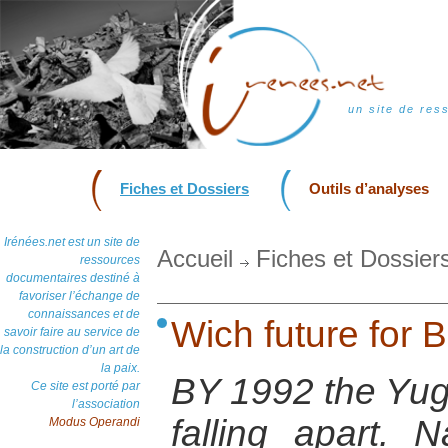
un site de res
Fiches et Dossiers
Outils d’analyses
Irénées.net est un site de
Accueil
Fiches et Dossier
ressources
documentaires destiné à
favoriser l’échange de
connaissances et de
Wich future for 
savoir faire au service de
la construction d’un art de
la paix.
BY 1992 the Yug
Ce site est porté par
l’association
falling apart. 
Modus Operandi