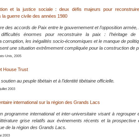
tion et la justice sociale : deux défis majeurs pour reconstruir
 la guerre civile des années 1980
ure des accords de Paix entre le gouvernement et l’opposition armée,
difficultés énormes pour reconstruire la paix : l’héritage de 
 la corruption, les inégalités socio-économiques et le manque de politi
sent une situation extrêmement compliquée pour la construction de p
ats-Unis, 2005
et House Trust
soutien au peuple tibétain et à l’identité tibétaine officielle.
juillet 2003
aire international sur la région des Grands Lacs
 programme international et inter-universitaire visant à regrouper e
ttérature grise relatifs aux événements récents et la prospective
ique de la région des Grands Lacs.
ai 2003