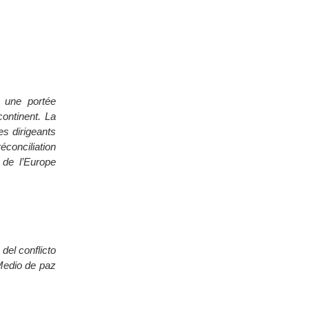
a une portée
continent. La
es dirigeants
éconciliation
 de l’Europe
el conflicto
Medio de paz