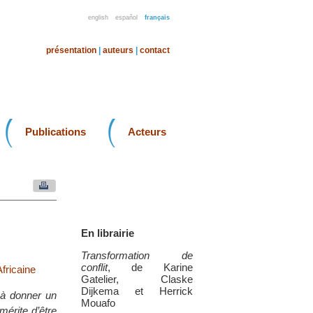
english
español
français
présentation
|
auteurs
|
contact
Publications
Acteurs
En librairie
Transformation de
conflit
, de Karine
fricaine
Gatelier, Claske
Dijkema et Herrick
e à donner un
Mouafo
mérite d’être