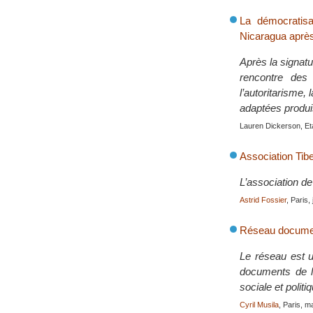
La démocratisa
Nicaragua après
Après la signat
rencontre des 
l’autoritarisme,
adaptées produi
Lauren Dickerson, Et
Association Tib
L’association de 
Astrid Fossier
, Paris, 
Réseau document
Le réseau est un
documents de li
sociale et polit
Cyril Musila
, Paris, m