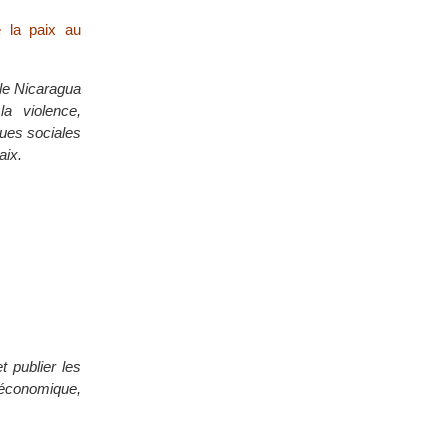
e la paix au
 le Nicaragua
la violence,
ques sociales
aix.
t publier les
 économique,