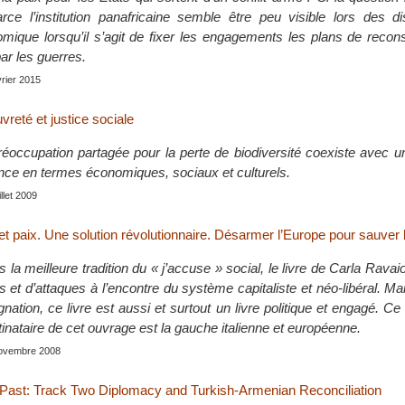
rce l’institution panafricaine semble être peu visible lors des d
mique lorsqu’il s’agit de fixer les engagements les plans de recon
par les guerres.
vrier 2015
vreté et justice sociale
préoccupation partagée pour la perte de biodiversité coexiste avec
nce en termes économiques, sociaux et culturels.
uillet 2009
 paix. Une solution révolutionnaire. Désarmer l’Europe pour sauver le
 la meilleure tradition du « j’accuse » social, le livre de Carla Ravaio
et d’attaques à l’encontre du système capitaliste et néo-libéral. Ma
ignation, ce livre est aussi et surtout un livre politique et engagé. Ce
tinataire de cet ouvrage est la gauche italienne et européenne.
 novembre 2008
 Past: Track Two Diplomacy and Turkish-Armenian Reconciliation