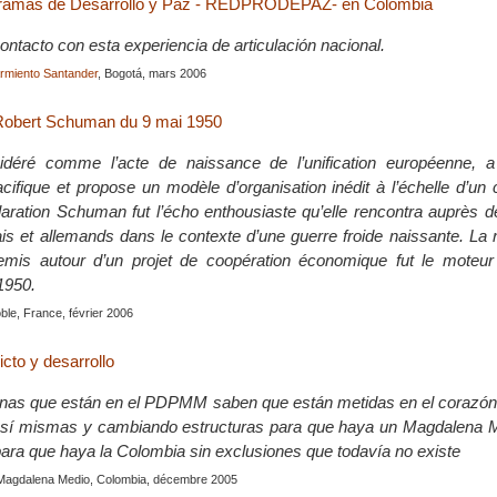
ramas de Desarrollo y Paz - REDPRODEPAZ- en Colombia
ontacto con esta experiencia de articulación nacional.
rmiento Santander
, Bogotá, mars 2006
 Robert Schuman du 9 mai 1950
idéré comme l’acte de naissance de l’unification européenne, 
fique et propose un modèle d’organisation inédit à l’échelle d’un 
laration Schuman fut l’écho enthousiaste qu’elle rencontra auprès d
ais et allemands dans le contexte d’une guerre froide naissante. La r
emis autour d’un projet de coopération économique fut le moteur
1950.
ble, France, février 2006
icto y desarrollo
nas que están en el PDPMM saben que están metidas en el corazón d
sí mismas y cambiando estructuras para que haya un Magdalena 
para que haya la Colombia sin exclusiones que todavía no existe
Magdalena Medio, Colombia, décembre 2005