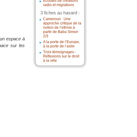
Écoutes de créations
radio et migrations
3 fiches au hasard :
Cameroun : Une
approche critique de la
notion de l’ethnie à
partir de Baba Simon
2/3
ucun espace à
A la porte de l’Europe,
nace sur les
à la porte de l’asile
Trois témoignages -
Réflexions sur le droit
à la ville