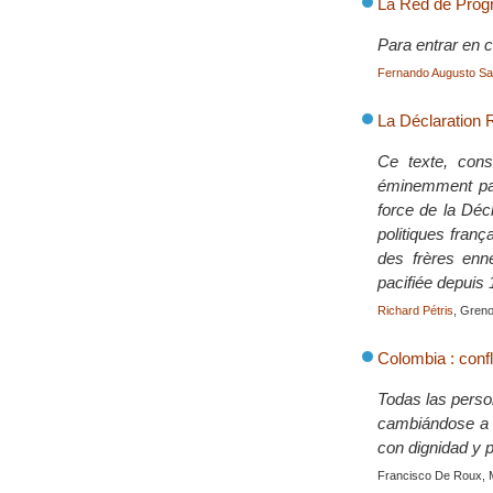
La Red de Prog
Para entrar en c
Fernando Augusto Sa
La Déclaration
Ce texte, cons
éminemment paci
force de la Déc
politiques franç
des frères enn
pacifiée depuis 
Richard Pétris
, Greno
Colombia : confl
Todas las perso
cambiándose a 
con dignidad y 
Francisco De Roux, 