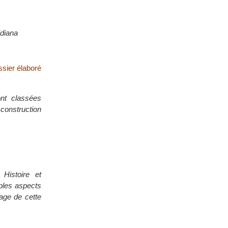
idiana
ssier élaboré
ont classées
 construction
Histoire et
iples aspects
tage de cette