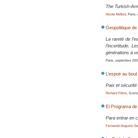
The Turkish-Ar
Nicola Melloni
, Paris
Geopolitique de 
La rareté de l’
l’incertitude. 
générations à ve
Paris, septembre 200
L’espoir au bou
Paix et sécurit
Richard Pétris
, Greno
El Programa de
Para entrar en c
Fernando Augusto Sa