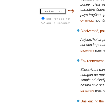
posée, c’est pa
caractère écono
pays fragilisés 
sur irenees.net
Cyril Musila
, RDC, fé
sur la
Coredem
Biodiversité, pau
Aujourd’hui la 
sur son importa
Mauro Pirini
, Berlin, j
Environnement et
S’inscrivant dans
ouragan de mots 
simple cri d’ind
hasard si le des
Mauro Pirini
, Berlin,
Unsilencing the