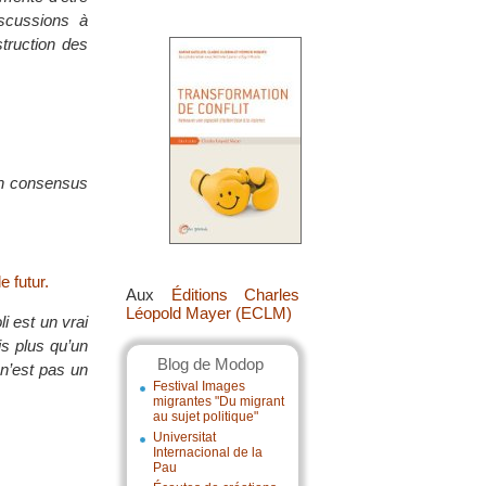
iscussions à
struction des
 un consensus
 futur.
Aux
Éditions Charles
Léopold Mayer (ECLM)
li est un vrai
is plus qu’un
Blog de Modop
 n’est pas un
Festival Images
migrantes "Du migrant
au sujet politique"
Universitat
Internacional de la
Pau