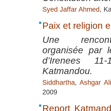
Syed Jaffar Ahmed
, K
Paix et religion
Une rencontr
organisée par 
d’Irenees 1
Katmandou.
Siddhartha
,
Ashgar Al
2009
Report Katmand