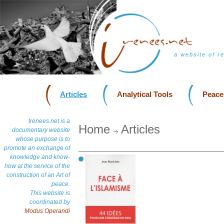
a website of r
Articles
Analytical Tools
Peace
Irenees.net is a
Home
Articles
documentary website
whose purpose is to
promote an exchange of
knowledge and know-
how at the service of the
construction of an Art of
peace.
This website is
coordinated by
Modus Operandi