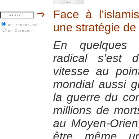
Face à l’islam
une stratégie de
on irenees.net
on
Coredem
En quelques a
radical s’est
vitesse au poin
mondial aussi g
la guerre du co
millions de morts
au Moyen-Orient
être même un