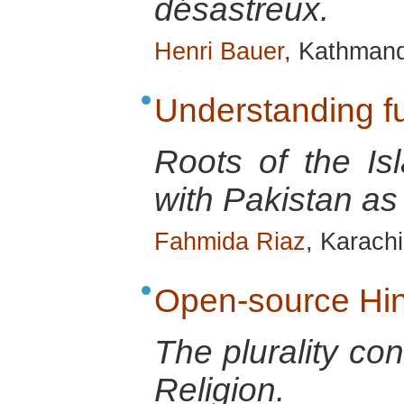
désastreux.
Henri Bauer
, Kathman
Understanding 
Roots of the Is
with Pakistan as
Fahmida Riaz
, Karach
Open-source Hi
The plurality co
Religion.