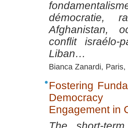
fondamental
démocratie, r
Afghanistan, o
conflit israélo-p
Liban…
Bianca Zanardi, Paris,
Fostering Funda
Democracy
Engagement in C
The short-term