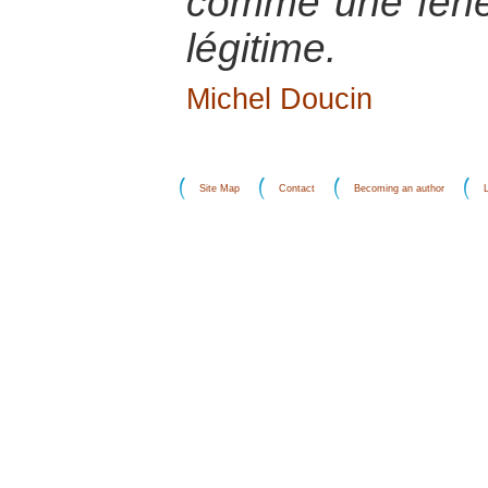
comme une fenêt
légitime.
Michel Doucin
Site Map
Contact
Becoming an author