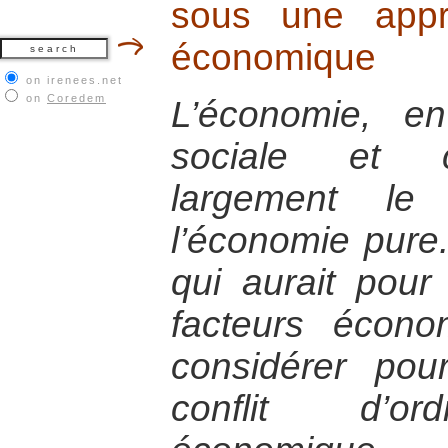
sous une appr
économique
on irenees.net
on
Coredem
L’économie, e
sociale et cu
largement le
l’économie pure. 
qui aurait pour
facteurs écon
considérer po
conflit d’or