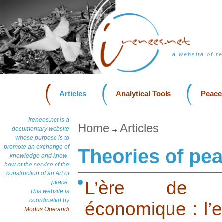
a website of r
Articles
Analytical Tools
Peace
Irenees.net is a
Home
Articles
documentary website
whose purpose is to
promote an exchange of
Theories of pe
knowledge and know-
how at the service of the
construction of an Art of
L’ère de la
peace.
This website is
coordinated by
économique : l’ex
Modus Operandi