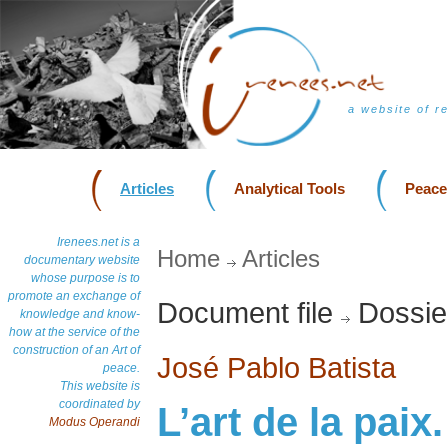
a website of r
Articles
Analytical Tools
Peace
Irenees.net is a
Home
Articles
documentary website
whose purpose is to
promote an exchange of
Document file
Dossie
knowledge and know-
how at the service of the
construction of an Art of
José Pablo Batista
peace.
This website is
coordinated by
L’art de la pai
Modus Operandi