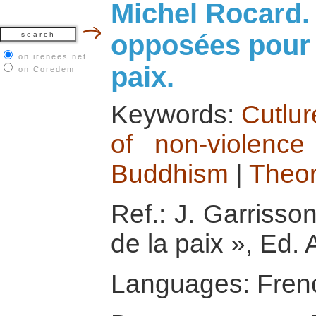
Michel Rocard.
opposées pour 
on irenees.net
paix.
on
Coredem
Keywords:
Cutlur
of non-violence
Buddhism
|
Theor
Ref.: J. Garrisso
de la paix », Ed. 
Languages: Fren