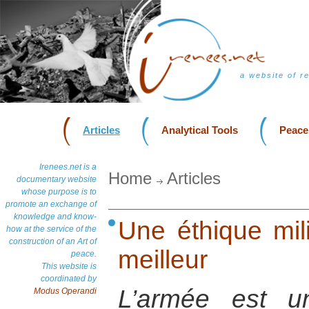
a website of r
Articles
Analytical Tools
Peace
Irenees.net is a
Home
Articles
documentary website
whose purpose is to
promote an exchange of
knowledge and know-
Une éthique mil
how at the service of the
construction of an Art of
meilleur
peace.
This website is
coordinated by
L’armée est une
Modus Operandi