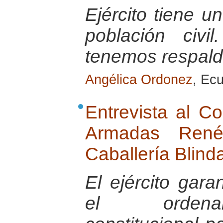
Ejército tiene u
población civ
tenemos respaldo
Angélica Ordonez
, Ec
Entrevista al C
Armadas Ren
Caballería Blind
El ejército gara
el ordenam