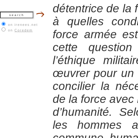
détentrice de la
à quelles condi
on irenees.net
force armée est-
on
Coredem
cette questio
l’éthique militai
œuvrer pour un 
concilier la néce
de la force avec 
d’humanité. Sel
les hommes ap
commune human