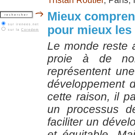
Mieux comprend
sur irenees.net
pour mieux les
sur la
Coredem
Le monde reste a
proie à de nom
représentent une
développement d
cette raison, il 
un processus de
faciliter un dév
et équitable. Ma