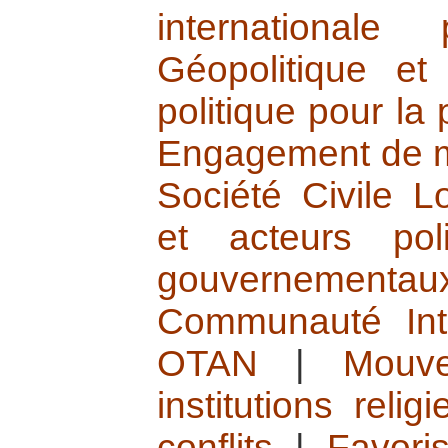
international
Géopolitique et
politique pour la 
Engagement de mil
Société Civile L
et acteurs pol
gouvernementau
Communauté Inte
OTAN
|
Mouve
institutions relig
conflits
|
Favoris