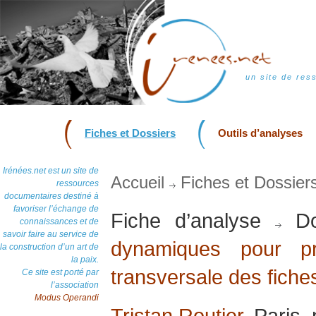
un site de res
Fiches et Dossiers
Outils d’analyses
Irénées.net est un site de
Accueil
Fiches et Dossier
ressources
documentaires destiné à
favoriser l’échange de
Fiche d’analyse
Do
connaissances et de
savoir faire au service de
dynamiques pour pr
la construction d’un art de
la paix.
transversale des fiche
Ce site est porté par
l’association
Modus Operandi
Tristan Routier
, Paris