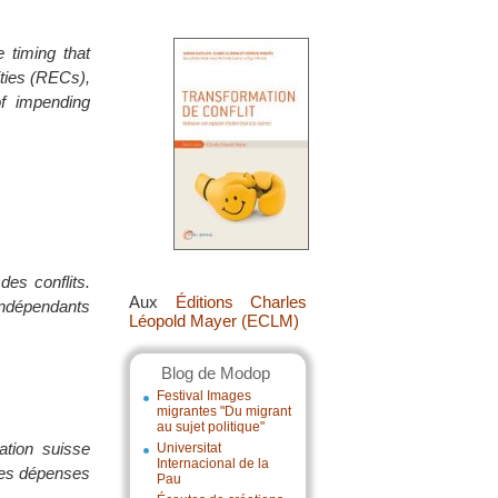
e timing that
ties (RECs),
of impending
des conflits.
Aux
Éditions Charles
 indépendants
Léopold Mayer (ECLM)
Blog de Modop
Festival Images
migrantes "Du migrant
au sujet politique"
ation suisse
Universitat
Internacional de la
 les dépenses
Pau