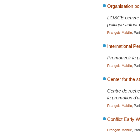
Organisation po
L’OSCE oeuvre en
politique autour
François Mabille
, Par
International Pea
Promouvoir la pr
François Mabille
, Par
Center for the s
Centre de recher
la promotion d’u
François Mabille
, Par
Conflict Early
François Mabille
, Par