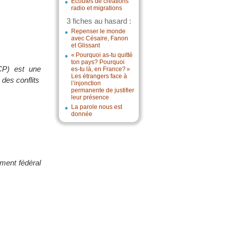
Écoutes de créations
radio et migrations
3 fiches au hasard :
Repenser le monde
avec Césaire, Fanon
et Glissant
« Pourquoi as-tu quitté
ton pays? Pourquoi
ICP) est une
es-tu là, en France? »
Les étrangers face à
des conflits
l’injonction
permanente de justifier
leur présence
La parole nous est
donnée
ment fédéral