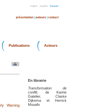
english
español
français
présentation
|
auteurs
|
contact
Publications
Acteurs
En librairie
Transformation de
conflit
, de Karine
Gatelier, Claske
Dijkema et Herrick
Mouafo
rly Warning