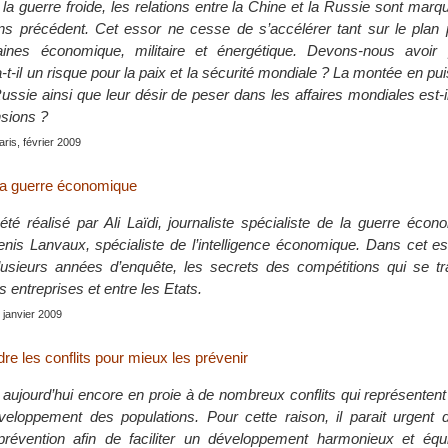
 la guerre froide, les relations entre la Chine et la Russie sont mar
s précédent. Cet essor ne cesse de s’accélérer tant sur le plan p
ines économique, militaire et énergétique. Devons-nous avoir
a-t-il un risque pour la paix et la sécurité mondiale ? La montée en pu
ussie ainsi que leur désir de peser dans les affaires mondiales est-
nsions ?
aris, février 2009
la guerre économique
té réalisé par Ali Laïdi, journaliste spécialiste de la guerre éco
enis Lanvaux, spécialiste de l’intelligence économique. Dans cet es
plusieurs années d’enquête, les secrets des compétitions qui se t
s entreprises et entre les Etats.
, janvier 2009
e les conflits pour mieux les prévenir
aujourd’hui encore en proie à de nombreux conflits qui représenten
eloppement des populations. Pour cette raison, il parait urgent 
révention afin de faciliter un développement harmonieux et équi