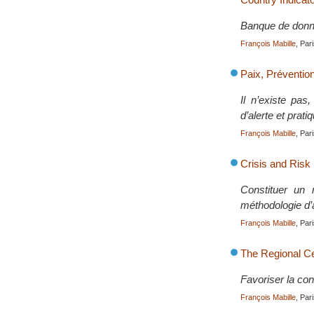
Banque de donné
François Mabille
, Par
Paix, Prévention
Il n’existe pas
d’alerte et prati
François Mabille
, Par
Crisis and Ris
Constituer un 
méthodologie d’
François Mabille
, Par
The Regional Ce
Favoriser la cons
François Mabille
, Par