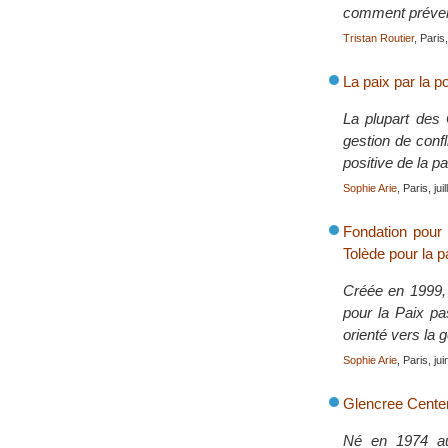
comment préveni
Tristan Routier
, Pari
La paix par la po
La plupart des 
gestion de confl
positive de la pa
Sophie Arie
, Paris, jui
Fondation pour 
Tolède pour la pa
Créée en 1999, 
pour la Paix pa
orienté vers la g
Sophie Arie
, Paris, ju
Glencree Center
Né en 1974 au 