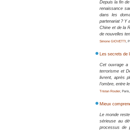
Depuis la fin de
renaissance san
dans les doma
partenariat ? Y 
Chine et de la R
de nouvelles te
Simone GIOVETTI
, P
Les secrets de 
Cet ouvrage a é
terrorisme et D
livrent, après 
l’ombre, entre le
Tristan Routier
, Paris
Mieux comprendr
Le monde reste 
sérieuse au dév
processus de p