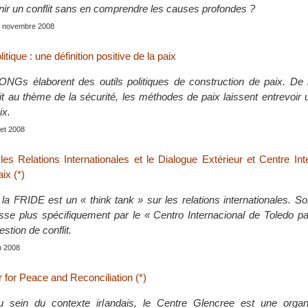
r un conflit sans en comprendre les causes profondes ?
s, novembre 2008
litique : une définition positive de la paix
ONGs élaborent des outils politiques de construction de paix. De l
it au thème de la sécurité, les méthodes de paix laissent entrevoir u
ix.
llet 2008
les Relations Internationales et le Dialogue Extérieur et Centre Int
ix (*)
la FRIDE est un « think tank » sur les relations internationales. So
sse plus spécifiquement par le « Centro Internacional de Toledo pa
estion de conflit.
in 2008
 for Peace and Reconciliation (*)
sein du contexte irlandais, le Centre Glencree est une organi