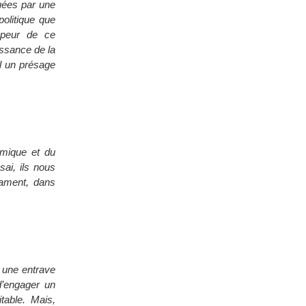
quées par une
olitique que
 peur de ce
issance de la
il un présage
nomique et du
sai, ils nous
rament, dans
t une entrave
d’engager un
table. Mais,