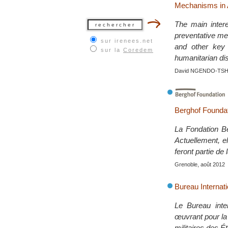
Mechanisms in 
The main intere
preventative m
sur irenees.net
and other key 
sur la
Coredem
humanitarian di
David NGENDO-TSHI
Berghof Founda
La Fondation Be
Actuellement, el
feront partie de 
Grenoble, août 2012
Bureau Internati
Le Bureau inte
œuvrant pour la
militaires des Ét