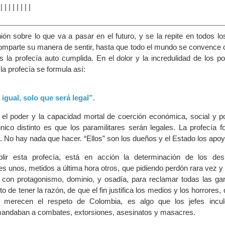
|
|
|
|
|
|
|
|
|
ión sobre lo que va a pasar en el futuro, y se la repite en todos l
omparte su manera de sentir, hasta que todo el mundo se convence 
la profecía auto cumplida. En el dolor y la incredulidad de los po
a profecía se formula así:
igual, solo que será legal”.
el poder y la capacidad mortal de coerción económica, social y pol
 único distinto es que los paramilitares serán legales. La profecía 
o. No hay nada que hacer. “Ellos” son los dueños y el Estado los apoy
ir esta profecía, está en acción la determinación de los desm
es unos, metidos a última hora otros, que pidiendo perdón rara vez y
con protagonismo, dominio, y osadía, para reclamar todas las gar
o de tener la razón, de que el fin justifica los medios y los horrores,
 merecen el respeto de Colombia, es algo que los jefes incul
ndaban a combates, extorsiones, asesinatos y masacres.