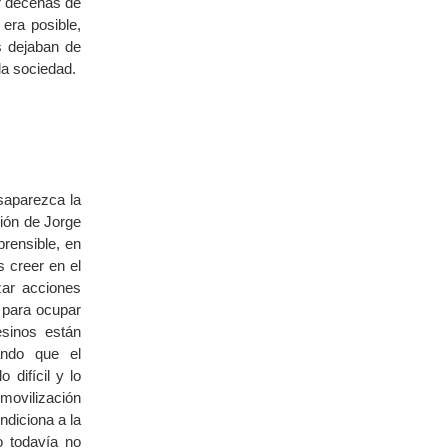
r decenas de
 era posible,
s dejaban de
la sociedad.
saparezca la
ción de Jorge
rensible, en
 creer en el
ar acciones
 para ocupar
esinos están
ando que el
 difícil y lo
smovilización
ndiciona a la
o todavía no