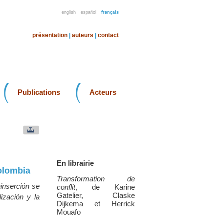
english
español
français
présentation
|
auteurs
|
contact
Publications
Acteurs
En librairie
Colombia
Transformation de
einserción se
conflit
, de Karine
Gatelier, Claske
ización y la
Dijkema et Herrick
Mouafo