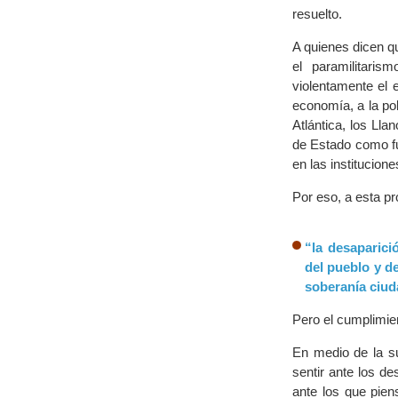
resuelto.
A quienes dicen qu
el paramilitari
violentamente el e
economía, a la po
Atlántica, los Ll
de Estado como fu
en las institucione
Por eso, a esta p
“la desaparici
del pueblo y de
soberanía ciud
Pero el cumplimie
En medio de la su
sentir ante los de
ante los que pie