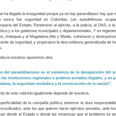
e ha llegado la inseguridad porque ya no hay paramilitares hay que r
smo nunca fue seguridad en Colombia. Las autodefensas ocupar
spacio del Estado. Penetraron al ejército, a la policía, al DAS, a la f
lítica y a los gobiernos municipales y departamentales. Y en regione
anos, Antioquia y el Magdalena Alto y Medio, vulneraron y destruyero
ente de seguridad, y propiciaron la desconfianza generalizada de lo
s.
rofecía nosotros oponemos otra:
ón del paramilitarismo es el comienzo de la desaparición del 
 las instituciones regionales a poderes armados ilegales, y un p
adana, la seguridad verdadera y la construcción de la nación”.
nto de este vaticinio igualmente depende de nosotros.
perficialidad de la campaña política, tenemos la dura responsabili
smovilizados, ante los que quieren hacer ejércitos privados, ante los 
nsan desde el Estado o desde las empresas que el problema se ar