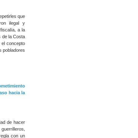
epetirles que
on ilegal y
iscalía, a la
s de la Costa
n el concepto
s pobladores
sometimiento
aso hacia la
dad de hacer
guerrilleros,
regla con un