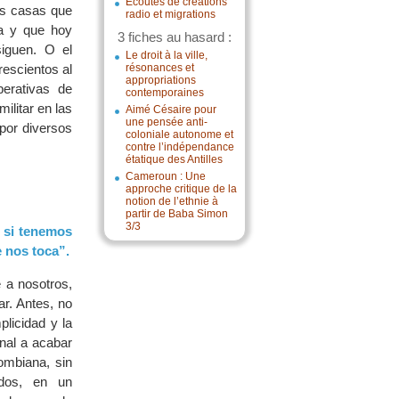
Écoutes de créations
as casas que
radio et migrations
ja y que hoy
3 fiches au hasard :
siguen. O el
Le droit à la ville,
rescientos al
résonances et
appropriations
erativas de
contemporaines
ilitar en las
Aimé Césaire pour
une pensée anti-
por diversos
coloniale autonome et
contre l’indépendance
étatique des Antilles
Cameroun : Une
approche critique de la
notion de l’ethnie à
partir de Baba Simon
3/3
; si tenemos
e nos toca”.
 a nosotros,
r. Antes, no
plicidad y la
nal a acabar
ombiana, sin
ados, en un