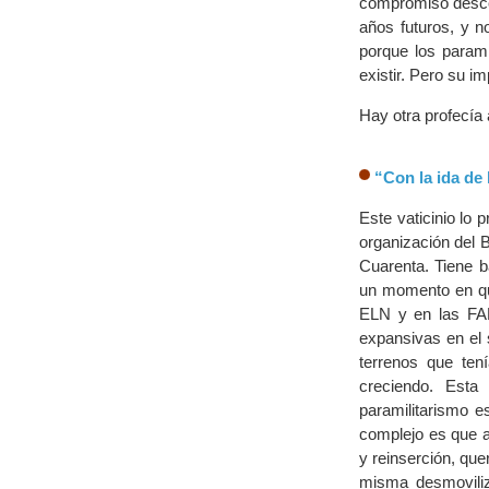
compromiso descom
años futuros, y n
porque los parami
existir. Pero su 
Hay otra profecía
“Con la ida de 
Este vaticinio lo
organización del B
Cuarenta. Tiene 
un momento en que
ELN y en las FA
expansivas en el 
terrenos que ten
creciendo. Esta
paramilitarismo es
complejo es que a
y reinserción, que
misma desmoviliz