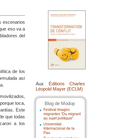
os escenarios
que eso va a
bladores del
ítica de los
formulada así
Aux
Éditions Charles
a.
Léopold Mayer (ECLM)
ovilizados,
 porque toca,
Blog de Modop
antías. Este
Festival Images
migrantes "Du migrant
 de que todas
au sujet politique"
caron a los
Universitat
Internacional de la
Pau