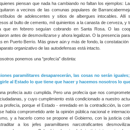
 quienes piensan que nada ha cambiando no faltan los ejemplos: L
s quitaron a vecinos de las comunas populares de Barrancaberme
stíbulos de adolescentes y sitios de albergues intocables. Allí 
sos al bulto de cemento, mil quinientos a la canasta de cerveza, y t
na que en febrero seguían cobrando en Santa Rosa. O las coop
iaron antes de desmovilizarse y ahora legalizan. O la presencia param
s en Puerto Berrío. Más grave aún y más de fondo, la constatación 
parato organizativo de las autodefensas está intacto.
osotros ponemos una “profecía” distinta:
iones paramilitares desaparecerán, las cosas no serán iguales
igirle al Estado lo que tiene que hacer y hacemos nosotros lo qu
una profecía auto cumplida. Pero una profecía que nos compromete
ciudadanas, y cuyo cumplimiento está condicionado a nuestro actua
a profecía, porque el Estado - enredado en la contradicción, la com
e había comprometido ante la opinión pública nacional e internacio
ismo, y a hacerlo como se propone el Gobierno, con la justicia col
raditar a los jefes paramilitares narcotraficantes desmoviliz