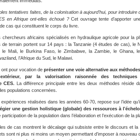
éralement immédiats.
ples tentatives faites, de la colonisation à aujourd’hui, pour introduir
ES en Afrique ont-elles échoué ?
Cet ouvrage tente d’apporter un
de cas qui constituent le corps du livre.
 chercheurs africains spécialisés en hydraulique agricole pour la pl
de terrain portent sur 14 pays : la Tanzanie (4 études de cas), le Ni
, le Mali, le Burkina Faso, le Zimbabwe, la Zambie, le Ghana, 
Swaziland, l’Afrique du Sud, le Malawi.
 ont pour vocation de
présenter une voie alternative aux méthodes
extérieur, par la valorisation raisonnée des techniques 
de CES.
La différence principale entre les deux méthodes réside d
des populations concernées.
s expériences réalisées dans les années 60-70, repose sur l’idée qu’
légier une gestion holistique (globale) des ressources à l’échelo
participation de la population dans l’élaboration et l’exécution de la pla
es de cas montrent le décalage qui subsiste entre le discours et la 
ts sont ni plus ni moins un moyen permettant d’imposer à nouveau d