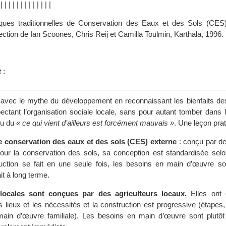
|
|
|
|
|
|
|
|
|
|
|
|
|
|
iques traditionnelles de Conservation des Eaux et des Sols (CES)
irection de Ian Scoones, Chris Reij et Camilla Toulmin, Karthala, 1996.
s
 :
avec le mythe du développement en reconnaissant les bienfaits de
pectant l’organisation sociale locale, sans pour autant tomber dans 
u du
« ce qui vient d’ailleurs est forcément mauvais »
. Une leçon pr
 conservation des eaux et des sols (CES) externe
: conçu par de
 pour la conservation des sols, sa conception est standardisée selo
ruction se fait en une seule fois, les besoins en main d’œuvre so
it à long terme.
locales sont conçues par des agriculteurs locaux.
Elles ont 
s lieux et les nécessités et la construction est progressive (étapes,
 main d’œuvre familiale). Les besoins en main d’œuvre sont plutôt 