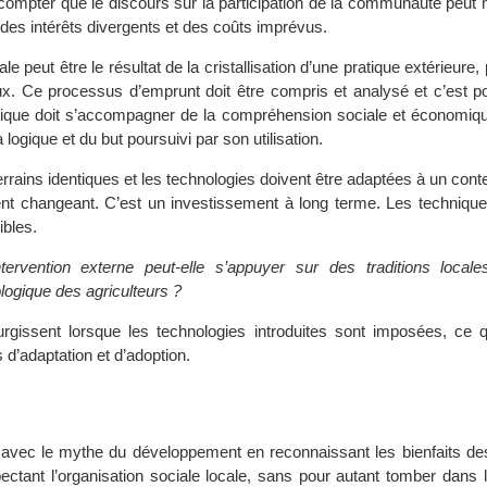
compter que le discours sur la participation de la communauté peut
s, des intérêts divergents et des coûts imprévus.
e peut être le résultat de la cristallisation d’une pratique extérieure,
x. Ce processus d’emprunt doit être compris et analysé et c’est po
ique doit s’accompagner de la compréhension sociale et économiqu
 logique et du but poursuivi par son utilisation.
terrains identiques et les technologies doivent être adaptées à un conte
t changeant. C’est un investissement à long terme. Les technique
ibles.
rvention externe peut-elle s’appuyer sur des traditions locales 
ologique des agriculteurs ?
gissent lorsque les technologies introduites sont imposées, ce qu
s d’adaptation et d’adoption.
avec le mythe du développement en reconnaissant les bienfaits de
pectant l’organisation sociale locale, sans pour autant tomber dans 