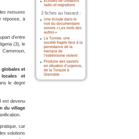
Écoutes de créations
radio et migrations
e des mesures
3 fiches au hasard :
e réponse, à
Une écoute dans le
noir du documentaire
sonore « Les mots des
autres »
upart d’entre
La Tunisie, une
société fragile face à la
geria (3), le
persistance de la
le Cameroun,
menace de
l’extrémisme violent
Produire des savoirs
en situation d’urgence,
 globales et
de la Turquie à
Grenoble
locales et
ans le degré
il est devenu
n du village
nification.
pratique, car
es solutions