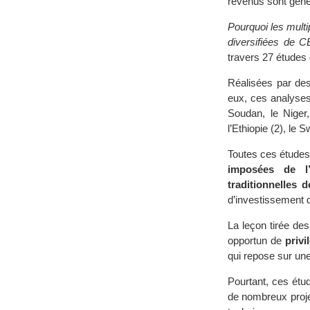
revenus sont gén
Pourquoi les multi
diversifiées de C
travers 27 études 
Réalisées par des
eux, ces analyses 
Soudan, le Niger
l’Ethiopie (2), le 
Toutes ces études
imposées de l’
traditionnelles 
d’investissement 
La leçon tirée de
opportun de
privi
qui repose sur une 
Pourtant, ces étud
de nombreux proje