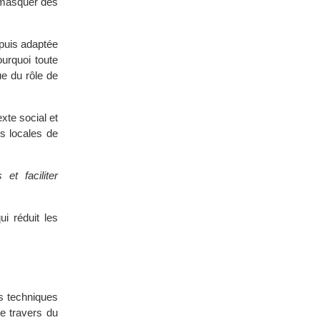
 masquer des
 puis adaptée
urquoi toute
e du rôle de
xte social et
s locales de
et faciliter
i réduit les
s techniques
le travers du