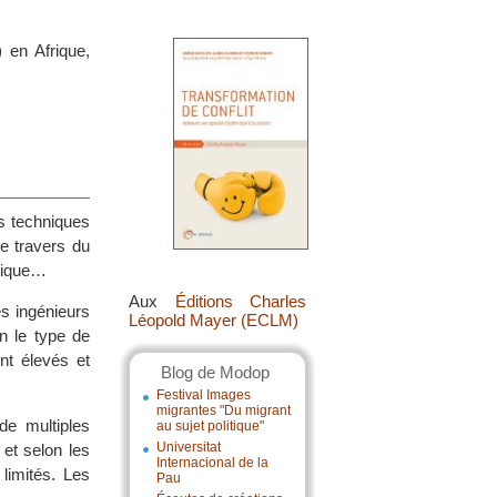
 en Afrique,
s techniques
le travers du
atique…
Aux
Éditions Charles
s ingénieurs
Léopold Mayer (ECLM)
n le type de
nt élevés et
Blog de Modop
Festival Images
migrantes "Du migrant
de multiples
au sujet politique"
Universitat
 et selon les
Internacional de la
limités. Les
Pau