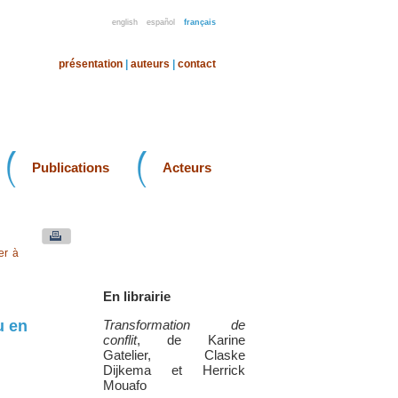
english
español
français
présentation
|
auteurs
|
contact
Publications
Acteurs
er à
En librairie
u en
Transformation de
conflit
, de Karine
Gatelier, Claske
Dijkema et Herrick
Mouafo