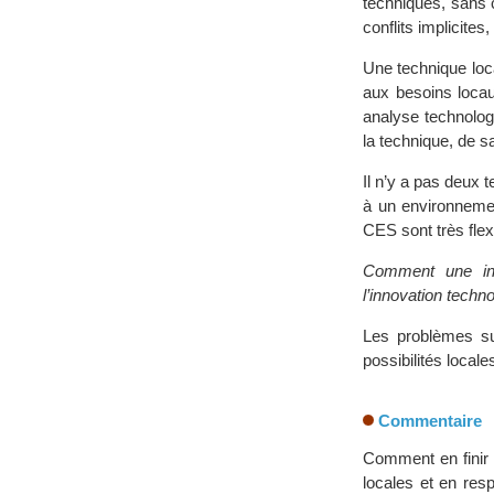
techniques, sans 
conflits implicite
Une technique local
aux besoins locau
analyse technolog
la technique, de sa
Il n’y a pas deux 
à un environnemen
CES sont très flex
Comment une inte
l’innovation techn
Les problèmes sur
possibilités locale
Commentaire
Comment en finir 
locales et en res