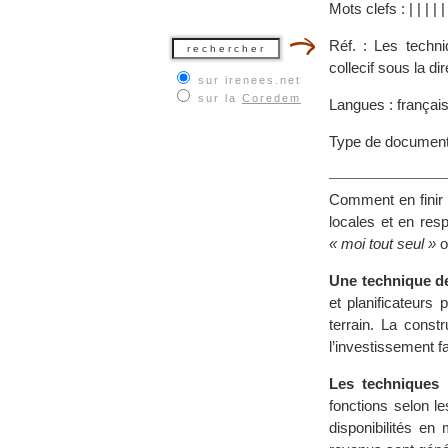
Mots clefs :
|
|
|
|
Réf. : Les techn
collecif sous la d
sur irenees.net
sur la
Coredem
Langues : françai
Type de document
Comment en finir 
locales et en res
« moi tout seul »
o
Une technique de
et planificateurs
terrain. La const
l’investissement fa
Les techniques 
fonctions selon le
disponibilités en