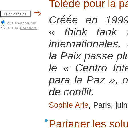
Tolède pour la pa
Créée en 1999
sur irenees.net
« think tank 
sur la
Coredem
internationales.
la Paix passe pl
le « Centro Int
para la Paz », o
de conflit.
Sophie Arie
, Paris, jui
Partager les sol