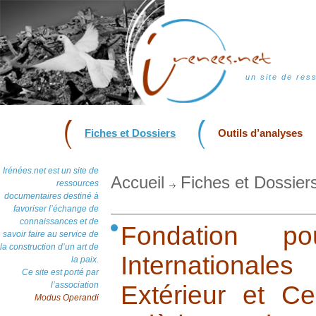
un site de res
Fiches et Dossiers
Outils d’analyses
Irénées.net est un site de
Accueil
Fiches et Dossier
ressources
documentaires destiné à
favoriser l’échange de
connaissances et de
Fondation po
savoir faire au service de
la construction d’un art de
International
la paix.
Ce site est porté par
l’association
Extérieur et Ce
Modus Operandi