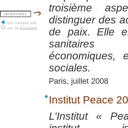
troisième asp
distinguer des a
sur irenees.net
de paix. Elle e
sur la
Coredem
sanitaires 
économiques, e
sociales.
Paris, juillet 2008
Institut Peace 2
L’Institut « 