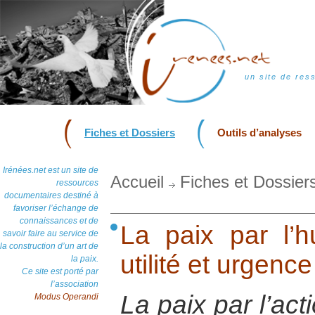
un site de res
Fiches et Dossiers
Outils d’analyses
Irénées.net est un site de
Accueil
Fiches et Dossier
ressources
documentaires destiné à
favoriser l’échange de
connaissances et de
La paix par l’hu
savoir faire au service de
la construction d’un art de
utilité et urgence
la paix.
Ce site est porté par
l’association
La paix par l’act
Modus Operandi