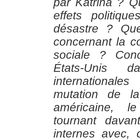
par Katrina ? Q
effets politiq
désastre ? Qu
concernant la co
sociale ? Con
États-Unis d
internationale
mutation de la
américaine, l
tournant davan
internes avec, 