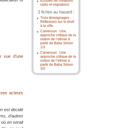
Écoutes de créations
radio et migrations
3 fiches au hasard :
Trois témoignages -
Réflexions sur le droit
à la ville
Cameroun : Une
approche critique de la
notion de l’ethnie à
partir de Baba Simon
1/3
Cameroun : Une
en vue d’une
approche critique de la
notion de l’ethnie à
partir de Baba Simon
3/3
 ses acteurs
n est décidé
lms, d’autres
 où en serait