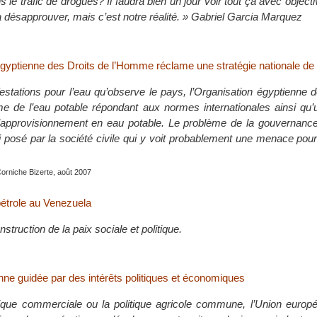
 le trafic de drogues? Il faudra bien un jour voir tout ça avec objectiv
a désapprouver, mais c’est notre réalité. » Gabriel Garcia Marquez
égyptienne des Droits de l’Homme réclame une stratégie nationale de 
stations pour l’eau qu’observe le pays, l’Organisation égyptienne 
 de l’eau potable répondant aux normes internationales ainsi qu’u
l’approvisionnement en eau potable. Le problème de la gouvernance
 posé par la société civile qui y voit probablement une menace pour 
Corniche Bizerte, août 2007
étrole au Venezuela
struction de la paix sociale et politique.
nne guidée par des intérêts politiques et économiques
que commerciale ou la politique agricole commune, l’Union europé