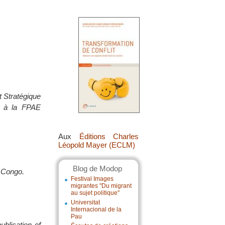
 Stratégique
et à la FPAE
Aux
Éditions Charles
Léopold Mayer (ECLM)
Blog de Modop
u Congo.
Festival Images
migrantes "Du migrant
au sujet politique"
Universitat
Internacional de la
Pau
blication of