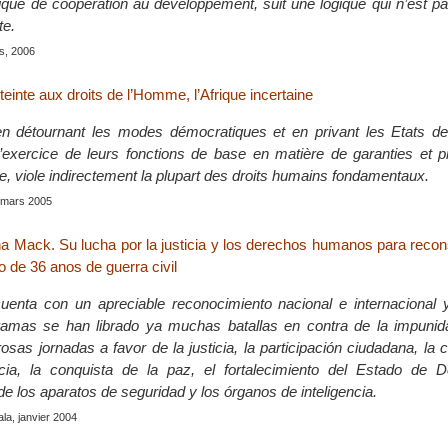
itique de coopération au développement, suit une logique qui n’est 
te.
is, 2006
tteinte aux droits de l’Homme, l’Afrique incertaine
 en détournant les modes démocratiques et en privant les Etats d
’exercice de leurs fonctions de base en matière de garanties et p
e, viole indirectement la plupart des droits humains fondamentaux.
, mars 2005
 Mack. Su lucha por la justicia y los derechos humanos para recons
 de 36 anos de guerra civil
uenta con un apreciable reconocimiento nacional e internacional
gramas se han librado ya muchas batallas en contra de la impuni
sas jornadas a favor de la justicia, la participación ciudadana, la 
ia, la conquista de la paz, el fortalecimiento del Estado de 
e los aparatos de seguridad y los órganos de inteligencia.
la, janvier 2004