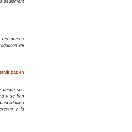
pas seulement
e ressources
roduction de
truir paz en
 y desde sus
dad y se han
consolidación
Derecho y la