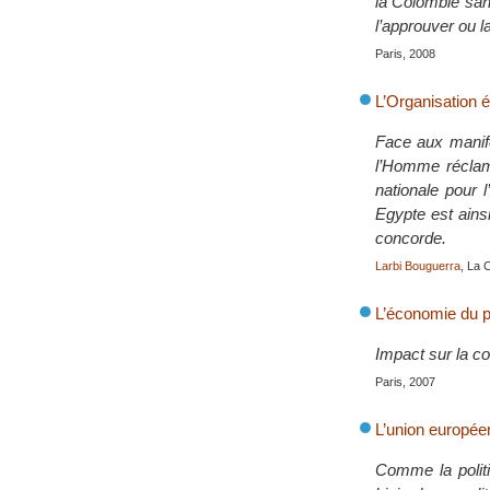
la Colombie sans
l’approuver ou l
Paris, 2008
L’Organisation 
Face aux manife
l’Homme réclame
nationale pour 
Egypte est ainsi
concorde.
Larbi Bouguerra
, La 
L’économie du p
Impact sur la con
Paris, 2007
L’union europée
Comme la politi