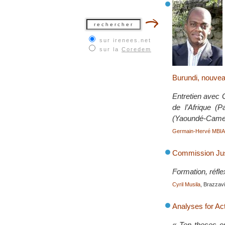
sur irenees.net
sur la
Coredem
Burundi, nouvea
Entretien avec 
de l’Afrique (
(Yaoundé-Came
Germain-Hervé MBI
Commission Jus
Formation, réfle
Cyril Musila
, Brazzavil
Analyses for Ac
« Ten theses on