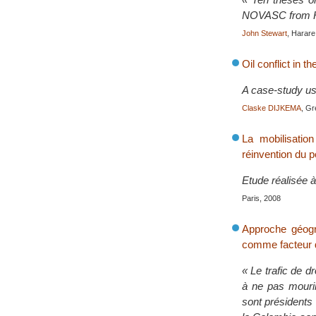
NOVASC from H
John Stewart
, Harare
Oil conflict in t
A case-study us
Claske DIJKEMA
, Gr
La mobilisatio
réinvention du po
Etude réalisée 
Paris, 2008
Approche géogr
comme facteur d
« Le trafic de 
à ne pas mourir 
sont présidents 