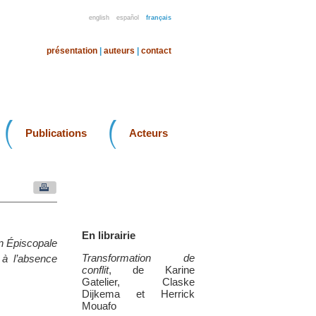
english
español
français
présentation
|
auteurs
|
contact
Publications
Acteurs
En librairie
on Épiscopale
Transformation de
 à l’absence
conflit
, de Karine
Gatelier, Claske
Dijkema et Herrick
Mouafo