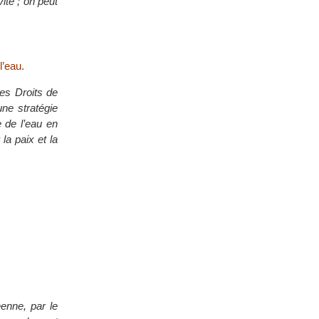
ité ; on peut
l’eau.
des Droits de
ne stratégie
 de l’eau en
la paix et la
enne, par le