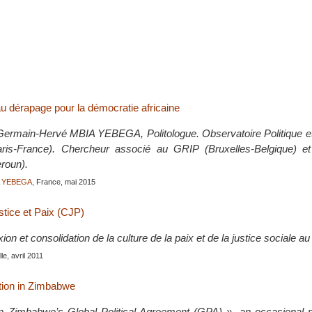
u dérapage pour la démocratie africaine
Germain-Hervé MBIA YEBEGA, Politologue. Observatoire Politique et
Paris-France). Chercheur associé au GRIP (Bruxelles-Belgique) 
roun).
A YEBEGA
, France, mai 2015
tice et Paix (CJP)
xion et consolidation de la culture de la paix et de la justice sociale a
le, avril 2011
tion in Zimbabwe
 Zimbabwe’s Global Political Agreement (GPA) », an occasional pu