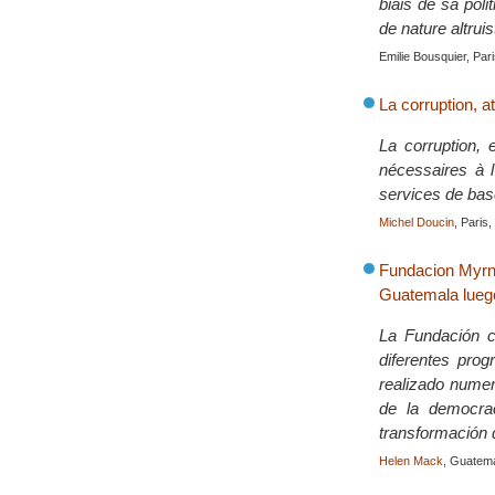
biais de sa pol
de nature altruis
Emilie Bousquier, Par
La corruption, a
La corruption,
nécessaires à l
services de bas
Michel Doucin
, Paris
Fundacion Myrna
Guatemala luego
La Fundación c
diferentes pro
realizado numero
de la democrac
transformación d
Helen Mack
, Guatema