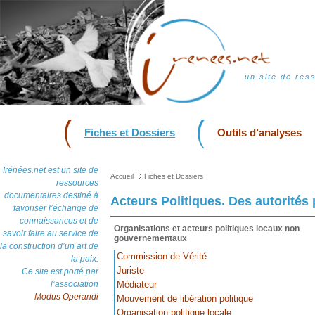
un site de res
Fiches et Dossiers
Outils d’analyses
Irénées.net est un site de
Accueil
Fiches et Dossiers
ressources
documentaires destiné à
Acteurs Politiques. Des autorités p
favoriser l’échange de
connaissances et de
Organisations et acteurs politiques locaux non
savoir faire au service de
gouvernementaux
la construction d’un art de
Commission de Vérité
la paix.
Juriste
Ce site est porté par
l’association
Médiateur
Modus Operandi
Mouvement de libération politique
Organisation politique locale