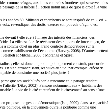
 vides comme refuges, aux luttes contre les frontières qui se servent des
assage de la théorie à l’action induit mais de quoi le droit à la ville
s les années 60. Militants et chercheurs se sont inspirés de ce « cri »
 sa voix, revendiquer des droits, exercer son pouvoir d’agir, c’est
lle devrait-t-elle être à l’image des intérêts des financiers, des
ide. La ville est alors le révélateur des rapports de force en jeu, des
 ville a comme objet un plus grand contrôle démocratique sur la
ainsi comme stabilisateur de l’économie (Harvey, 2008). D’autres mettent
; Staeheli et Mitchell 2008 ; Morange et Spire).
tadins ; elle est donc un produit politiquement construit, porteur de
ons. En s’en affranchissant, les villes au Sud, par exemple, créent de
capable de construire une société plus juste !
 parce que ses sociabilités par la rencontre et le partage rendent
té de l’altérité (Dikeç 2002). Pensons notamment aux « habitants des
onsable à la vie de la cité et recréent de la citoyenneté au sens d’une
e et en propose une gestion démocratique (Isin, 2009), dans sa capacité à
tivité politique, où la citoyenneté ouvre la politique comme une