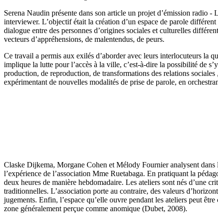
Serena Naudin présente dans son article un projet d’émission radio - La
interviewer. L’objectif était la création d’un espace de parole différen
dialogue entre des personnes d’origines sociales et culturelles différ
vecteurs d’appréhensions, de malentendus, de peurs.
Ce travail a permis aux exilés d’aborder avec leurs interlocuteurs la que
implique la lutte pour l’accès à la ville, c’est-à-dire la possibilité de s
production, de reproduction, de transformations des relations sociales 
expérimentant de nouvelles modalités de prise de parole, en orchestran
Claske Dijkema, Morgane Cohen et Mélody Fournier analysent dans leur a
l’expérience de l’association Mme Ruetabaga. En pratiquant la pédagogi
deux heures de manière hebdomadaire. Les ateliers sont nés d’une criti
traditionnelles. L’association porte au contraire, des valeurs d’horizon
jugements. Enfin, l’espace qu’elle ouvre pendant les ateliers peut êtr
zone généralement perçue comme anomique (Dubet, 2008).