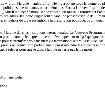
de « droit à la ville » aujourd’hui. Né il y a 50 ans sous la plume du 
nt politiques que militantes ou académiques. Face à la diversification d
, faut-il renoncer à mobiliser ce concept ou faut-il le refonder et l’actu
 des autres. Il a donc irrigué tout autant une pensée critique de l’urbain
sé, en dehors de toute prétention à la prescription politique, pour nourrir
oit à la ville dans les institutions internationales. Le Nouveau Program
urbain promu comme le degré ultime du développement malgré quelques « 
 pour la première fois dans un texte international le droit à la ville. Ma
e prévus ne permettront probablement pas d’atteindre les objectifs anno
 à relever pour que le droit à la ville ne reste pas lettre morte.
et Morgane Cohen
noble