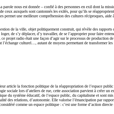
 parole nous est donnée – confié à des personnes en exil dont la mission
t de ceux auxquels sont cantonnés les exilés, pour qu’ils se réapproprient
entes permet une meilleure compréhension des cultures réciproques, aide 
stion de la ville, objet politiquement construit, qui révèle des rapports d
’y loger, de s’y déplacer, d’y travailler, de se l’approprier pour faire ente
, ce projet radio était une façon d’agir sur le processus de production d
t l’échange culturel…, autant de moyens permettant de transformer les r
rticle la fonction politique de la réappropriation de l’espace public d
e sociale lors d’ateliers de rue, cette association parvient à créer un 
que du système éducatif, de l’espace public, du capitalisme et sont mis 
talité des relations, d’autonomie. Elle valorise l’émancipation par rappo
e considéré comme un espace politique : c’est une forme d’action directe