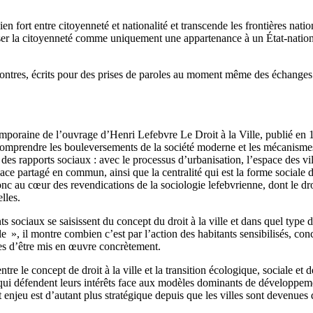
en fort entre citoyenneté et nationalité et transcende les frontières nat
er la citoyenneté comme uniquement une appartenance à un État-nation, en 
ontres, écrits pour des prises de paroles au moment même des échanges ou
poraine de l’ouvrage d’Henri Lefebvre Le Droit à la Ville, publié en 196
omprendre les bouleversements de la société moderne et les mécanismes
 des rapports sociaux : avec le processus d’urbanisation, l’espace des vi
ace partagé en commun, ainsi que la centralité qui est la forme sociale d
onc au cœur des revendications de la sociologie lefebvrienne, dont le dro
lles.
ciaux se saisissent du concept du droit à la ville et dans quel type de
e », il montre combien c’est par l’action des habitants sensibilisés, con
ces d’être mis en œuvre concrètement.
tre le concept de droit à la ville et la transition écologique, sociale e
 qui défendent leurs intérêts face aux modèles dominants de développeme
enjeu est d’autant plus stratégique depuis que les villes sont devenues d