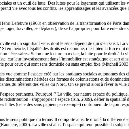
ociales et un outil de lutte. Des luttes pour le logement qui utilisent les
nd vie avec tous les conflits, les apprentissages et les avancées que le p
ar Henri Lefebvre (1968) en observation de la transformation de Paris dan
(se loger, travailler, se déplacer), de se l’approprier pour faire entendre
la ville est un signifiant vide, dont le sens dépend de qui s’en saisit. La vi
en théorie, l’égalité des droits est reconnue, c’est bien la force qui déc
tion nécessaires. Selon une lecture marxiste, la lutte pour le droit à la
liste, car leur investissement dans l’immobilier est stratégique et sert 
ie pour ceux qui sont sans domicile ou sans emploi fixe (Mitchell 2003 
 alors vue comme l’espace créé par les pratiques sociales autonomes des ci
et les discriminations héritées des formes de colonisations et de dominati
antes du référent des villes du Nord. On se prend alors à rêver la ville 
 l’espace pertinents. Pourquoi ? La ville, par nature espace du politique,
de redistribution - s’approprier l’espace (Isin, 2009), défier la spatiali
 les luttes (celle des sans-papiers par exemple) contribuent de façon resp
dans le sens politique du terme. Il comporte ainsi le droit à la différenc
 (Rancière, 2000). La ville est ainsi l’espace qui rend possible la subjec