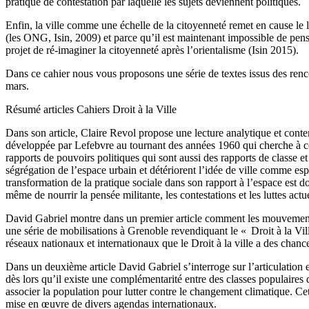
pratique de contestation par laquelle les sujets deviennent politiques.
Enfin, la ville comme une échelle de la citoyenneté remet en cause le li
(les ONG, Isin, 2009) et parce qu’il est maintenant impossible de pens
projet de ré-imaginer la citoyenneté après l’orientalisme (Isin 2015).
Dans ce cahier nous vous proposons une série de textes issus des renc
mars.
Résumé articles Cahiers Droit à la Ville
Dans son article, Claire Revol propose une lecture analytique et contem
développée par Lefebvre au tournant des années 1960 qui cherche à c
rapports de pouvoirs politiques qui sont aussi des rapports de classe et
ségrégation de l’espace urbain et détériorent l’idée de ville comme esp
transformation de la pratique sociale dans son rapport à l’espace est d
même de nourrir la pensée militante, les contestations et les luttes actue
David Gabriel montre dans un premier article comment les mouvements so
une série de mobilisations à Grenoble revendiquant le « Droit à la Vill
réseaux nationaux et internationaux que le Droit à la ville a des chan
Dans un deuxième article David Gabriel s’interroge sur l’articulation en
dès lors qu’il existe une complémentarité entre des classes populaires
associer la population pour lutter contre le changement climatique. Cet 
mise en œuvre de divers agendas internationaux.