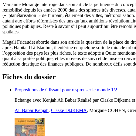
Marianne Morange interroge dans son article la pertinence du concept 
remobilisé depuis les années 2000 dans des sphères très diverses, auta
(« planétarisation » de l’urbain, étalement des villes, métropolisation…)
autant aux efforts réformistes des uns qu’aux ambitions révolutionnaires
politiques publiques. Reste à savoir s’il peut aujourd’hui être remobili
spatiales.
Magali Fricaudet aborde dans son article la question de la place du dr
après Habitat II à Istanbul, il entérine en quelque sorte le miracle 
l’opposition des pays les plus riches, le texte adopté à Quito mentionne
quant à sa portée politique, et les moyens de suivi et de mise en œuvr
réduction drastique des finances publiques. De nombreux défis sont donc
Fiches du dossier
Propositions de Glissant pour re-prenser le monde 1/2
Echange avec Kenjah Ali Babar Réalisé par Claske Dijkema 
Ali Babar Kenjah
,
Claske DIJKEMA
, Morgane COHEN, Gre