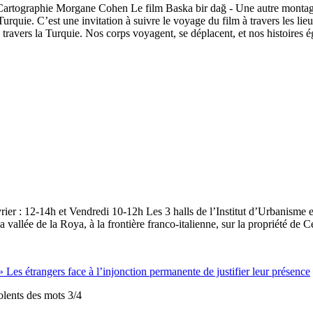
artographie Morgane Cohen Le film Baska bir dağ - Une autre montage a
Turquie. C’est une invitation à suivre le voyage du film à travers les lieu
 travers la Turquie. Nos corps voyagent, se déplacent, et nos histoires é
r : 12-14h et Vendredi 10-12h Les 3 halls de l’Institut d’Urbanisme e
 la vallée de la Roya, à la frontière franco-italienne, sur la propriété d
» Les étrangers face à l’injonction permanente de justifier leur présence
iolents des mots 3/4