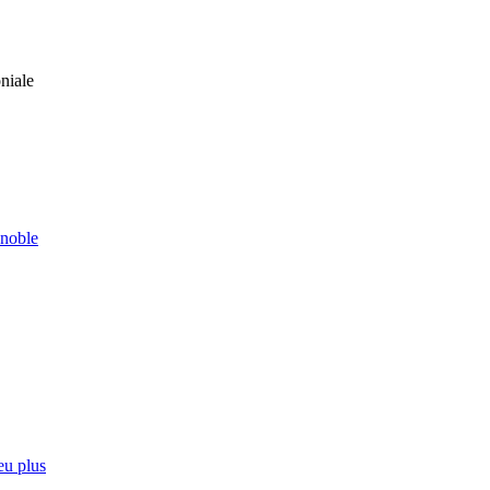
niale
enoble
eu plus